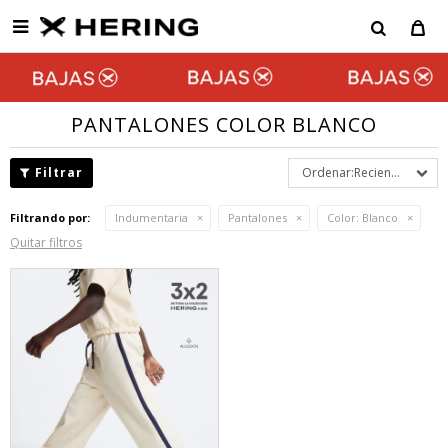

PANTALONES COLOR BLANCO
Recientes
Filtrando por:
Indumentaria
Pantalones
Color:
Blanco
Quitar filtros