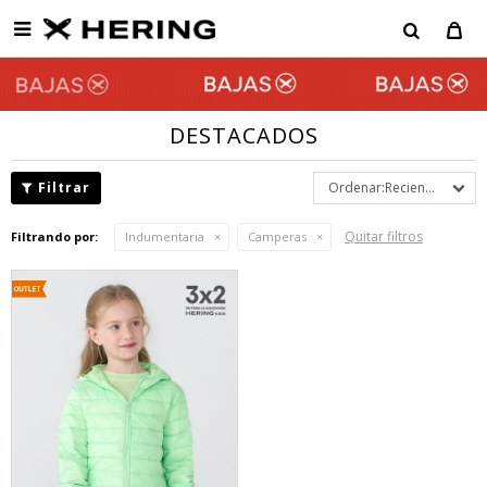

DESTACADOS
Recientes
Quitar filtros
Filtrando por:
Indumentaria
Camperas