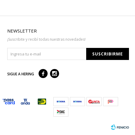
NEWSLETTER
¡Suscribite y recibí todas nuestras novedades!
SUSCRIBIRME



SIGUE A HERING