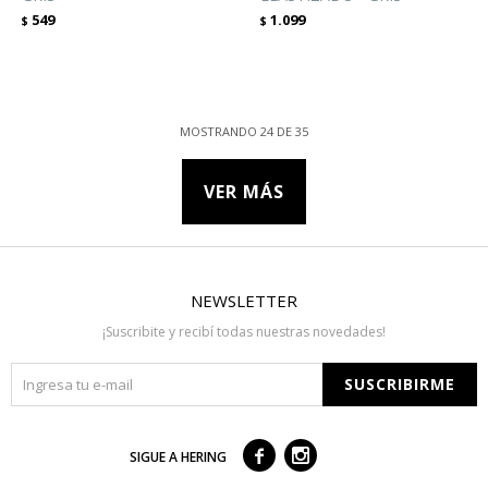
549
1.099
$
$
MOSTRANDO
24
DE
35
VER MÁS
NEWSLETTER
¡Suscribite y recibí todas nuestras novedades!
SUSCRIBIRME



SIGUE A HERING