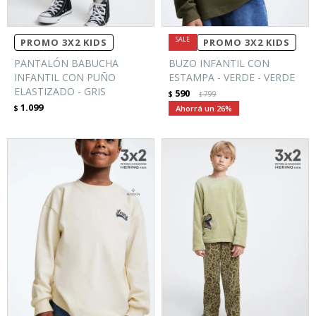
PROMO 3X2 KIDS
PROMO 3X2 KIDS
PANTALÓN BABUCHA
BUZO INFANTIL CON
INFANTIL CON PUÑO
ESTAMPA - VERDE - VERDE
ELASTIZADO - GRIS
590
$
799
$
1.099
$
26