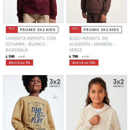
PROMO 3X2 KIDS
PROMO 3X2 KIDS
CAMISETA INFANTIL CON
BUZO INFANTIL EN
ESTAMPA - BLANCO -
ALGODÓN - MARRÓN -
BORDEAUX
VERDE
590
790
$
649
$
949
$
$
9
16