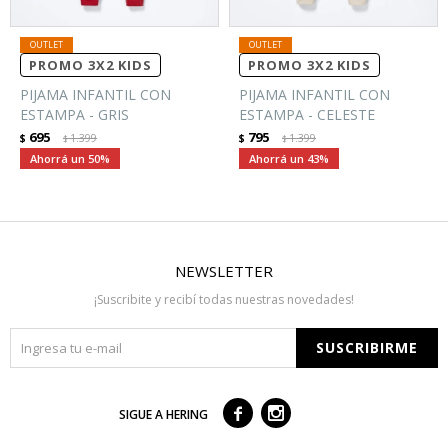
PROMO 3X2 KIDS
PROMO 3X2 KIDS
PIJAMA INFANTIL CON
PIJAMA INFANTIL CON
ESTAMPA - GRIS
ESTAMPA - CELESTE
695
795
$
1.399
$
1.399
$
$
50
43
NEWSLETTER
¡Suscribite y recibí todas nuestras novedades!
SUSCRIBIRME



SIGUE A HERING