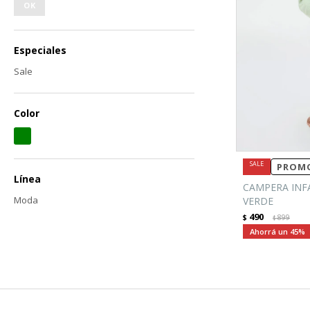
OK
Especiales
Sale
Color
PROMO
Línea
CAMPERA INF
Moda
VERDE
490
$
899
$
45