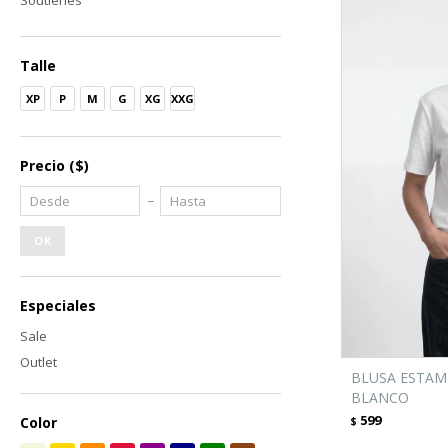
Soutienes
Talle
XP
P
M
G
XG
XXG
Precio
($)
OK
Especiales
Sale
Outlet
BLUSA ESTAM
BLANCO
599
Color
$