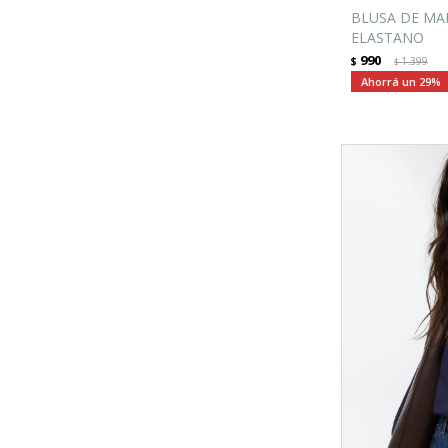
BLUSA DE MA
ELASTANO
990
$
1.399
$
29