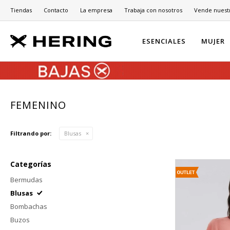
Tiendas
Contacto
La empresa
Trabaja con nosotros
Vende nuest
ESENCIALES
MUJER
FEMENINO
Filtrando por:
Blusas
Categorías
Bermudas
Blusas
Bombachas
Buzos