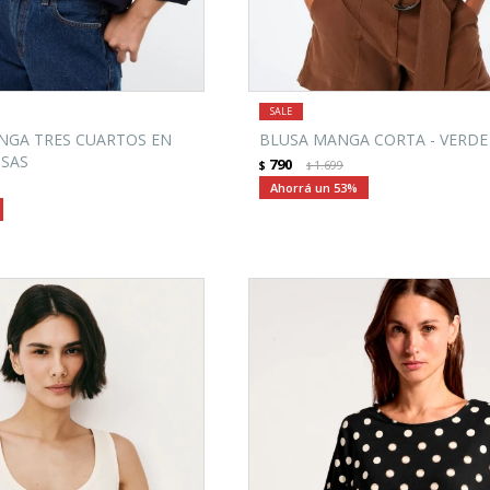
NGA TRES CUARTOS EN
BLUSA MANGA CORTA - VERDE 
USAS
790
$
1.699
$
53