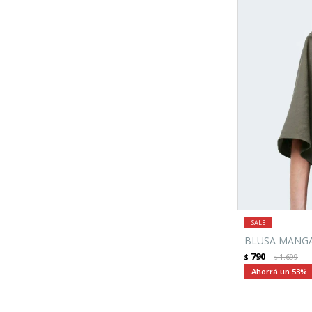
BLUSA MANGA 
790
$
1.699
$
53