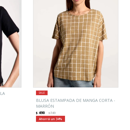
ELA
BLUSA ESTAMPADA DE MANGA CORTA -
MARRÓN
490
$
749
$
34