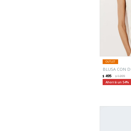
BLUSA CON D
495
$
1.099
$
54