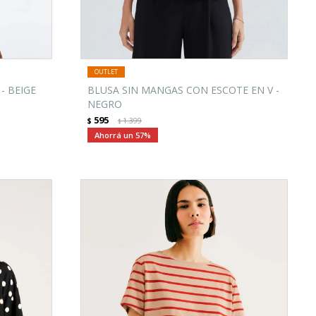
- BEIGE
BLUSA SIN MANGAS CON ESCOTE EN V -
NEGRO
595
$
1.399
$
57