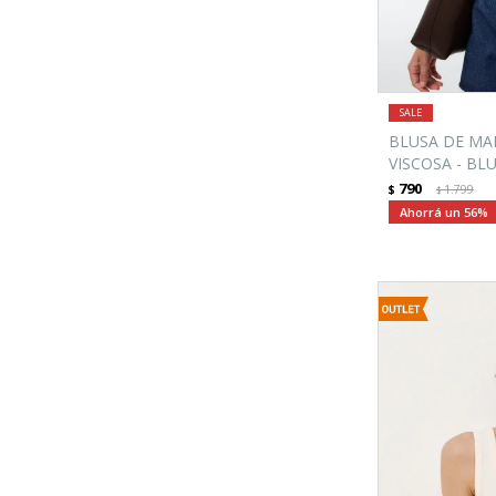
BLUSA DE MA
VISCOSA - BL
790
$
1.799
$
56