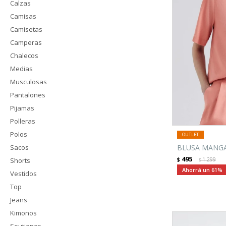
Calzas
Camisas
Camisetas
Camperas
Chalecos
Medias
Musculosas
Pantalones
Pijamas
Polleras
Polos
Sacos
BLUSA MANGA
495
Shorts
$
1.299
$
61
Vestidos
Top
Jeans
Kimonos