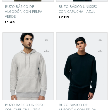
BUZO BÁSICO DE
BUZO BÁSICO UNISSEX
ALGODÓN CON FELPA -
CON CAPUCHA - AZUL
VERDE
2.199
$
1.499
$
BUZO BÁSICO UNISSEX
BUZO BÁSICO DE
CON CAPUCHA - GRIS
ALGODÓN CON FELPA -