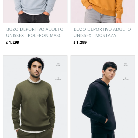
BUZO DEPORTIVO ADULTO
BUZO DEPORTIVO ADULTO
UNISSEX - POLERON MASC
UNISSEX - MOSTAZA
1.299
1.299
$
$