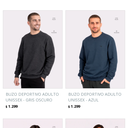
BUZO DEPORTIVO ADULTO
BUZO DEPORTIVO ADULTO
UNISSEX - GRIS OSCURO
UNISSEX - AZUL
1.299
1.299
$
$