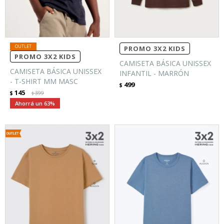
PROMO 3X2 KIDS
PROMO 3X2 KIDS
CAMISETA BÁSICA UNISSEX
CAMISETA BÁSICA UNISSEX
INFANTIL - MARRÓN
- T-SHIRT MM MASC
499
$
145
$
399
$
63