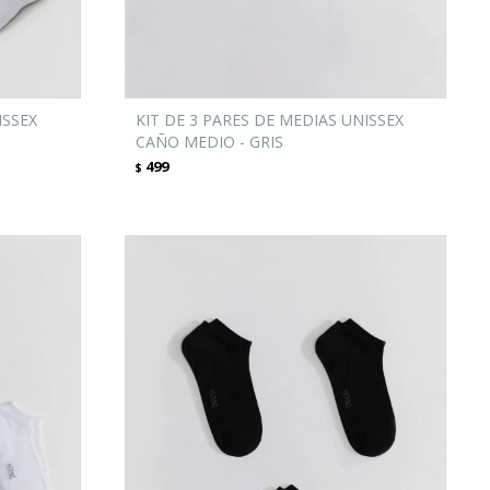
ISSEX
KIT DE 3 PARES DE MEDIAS UNISSEX
CAÑO MEDIO - GRIS
499
$