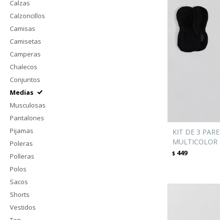
Calzas
Calzoncillos
Camisas
Camisetas
Camperas
Chalecos
Conjuntos
Medias
Musculosas
Pantalones
Pijamas
KIT DE 3 PAR
MULTICOLOR
Poleras
449
$
Polleras
Polos
Sacos
Shorts
Vestidos