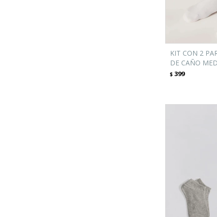
KIT CON 2 PA
DE CAÑO MED
399
$