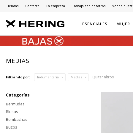
Tiendas
Contacto
La empresa
Trabaja con nosotros
Vende nuest
ESENCIALES
MUJER
MEDIAS
Quitar filtros
Filtrando por:
Indumentaria
Medias
Categorías
Bermudas
Blusas
Bombachas
Buzos