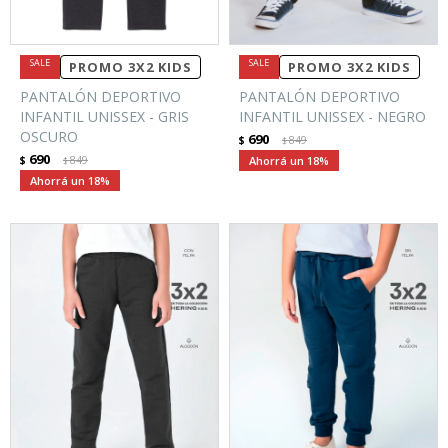
PROMO 3X2 KIDS
PROMO 3X2 KIDS
PANTALÓN DEPORTIVO
PANTALÓN DEPORTIVO
INFANTIL UNISSEX - GRIS
INFANTIL UNISSEX - NEGRO
OSCURO
690
$
849
$
690
$
849
18
$
18