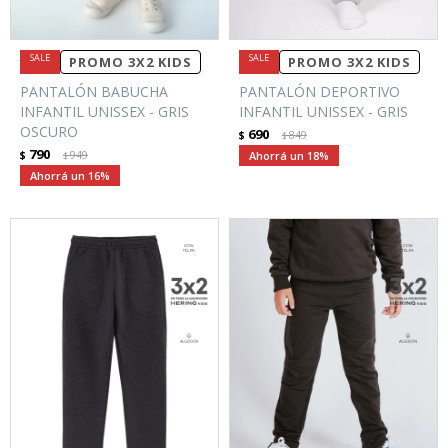
PROMO 3X2 KIDS
PROMO 3X2 KIDS
PANTALÓN BABUCHA
PANTALÓN DEPORTIVO
INFANTIL UNISSEX - GRIS
INFANTIL UNISSEX - GRIS
OSCURO
690
$
849
$
790
$
949
18
$
16