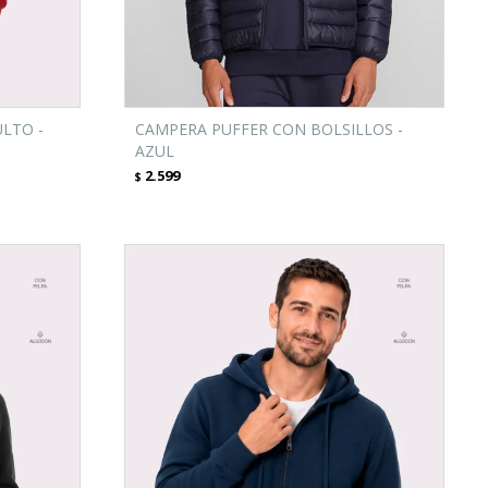
LTO -
CAMPERA PUFFER CON BOLSILLOS -
AZUL
2.599
$