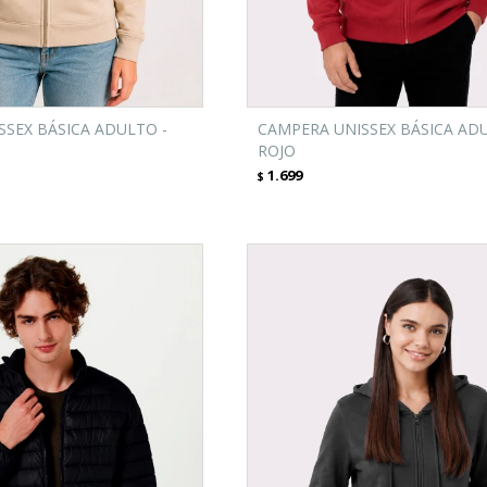
SEX BÁSICA ADULTO -
CAMPERA UNISSEX BÁSICA ADU
ROJO
1.699
$