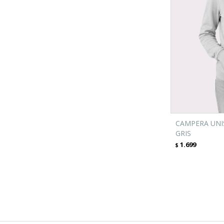
CAMPERA UNIS
GRIS
1.699
$