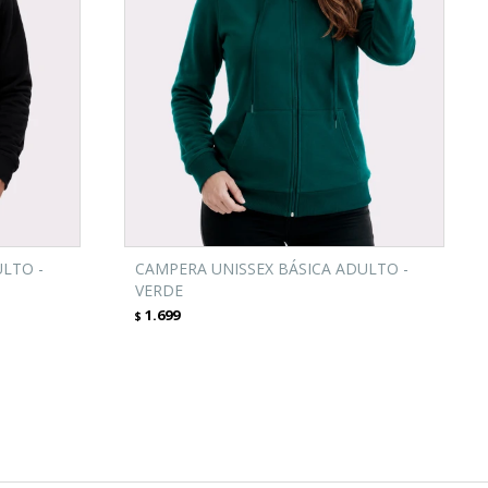
LTO -
CAMPERA UNISSEX BÁSICA ADULTO -
VERDE
1.699
$