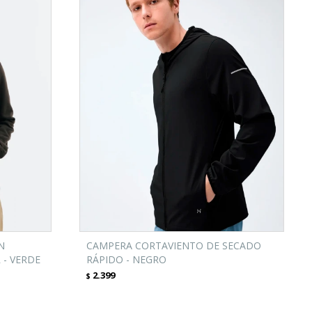
N
CAMPERA CORTAVIENTO DE SECADO
- VERDE
RÁPIDO - NEGRO
2.399
$