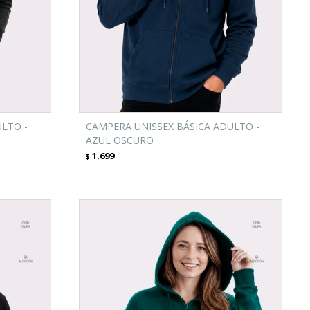
LTO -
CAMPERA UNISSEX BÁSICA ADULTO -
AZUL OSCURO
1.699
$