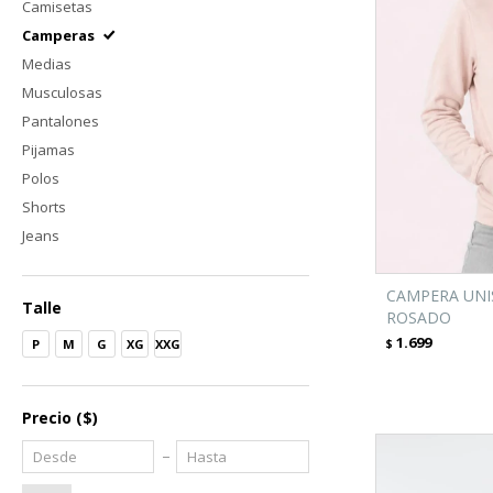
Camisetas
Camperas
Medias
Musculosas
Pantalones
Pijamas
Polos
Shorts
Jeans
CAMPERA UNIS
Talle
ROSADO
1.699
P
M
G
XG
XXG
$
Precio
($)