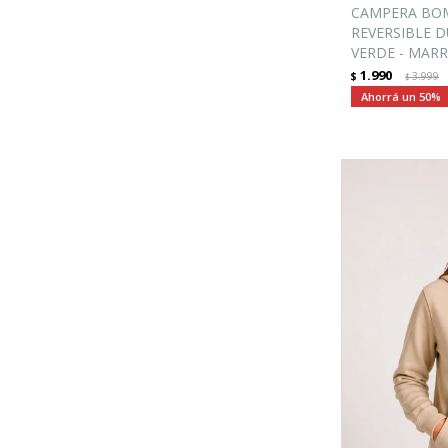
CAMPERA BO
REVERSIBLE 
VERDE - MAR
1.990
$
3.999
$
50