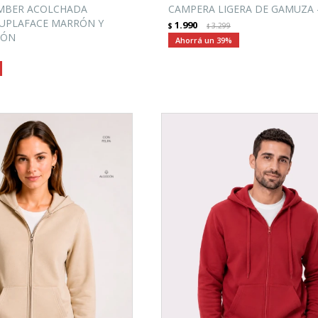
MBER ACOLCHADA
CAMPERA LIGERA DE GAMUZA -
DUPLAFACE MARRÓN Y
1.990
$
3.299
$
RÓN
39