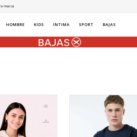
ra marca
HOMBRE
KIDS
INTIMA
SPORT
BAJAS