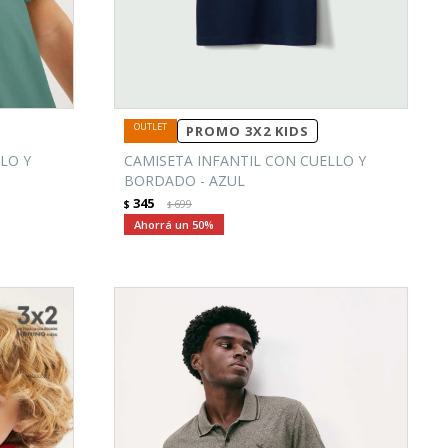
PROMO 3X2 KIDS
LO Y
CAMISETA INFANTIL CON CUELLO Y
BORDADO - AZUL
345
$
699
$
50