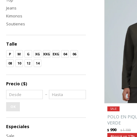
Top
Jeans
Kimonos
Soutienes
Talle
P
M
G
XG
XXG
EXG
04
06
08
10
12
14
Precio
($)
OK
POLO EN PIQ
VERDE
Especiales
990
$
1.199
$
Sale
17