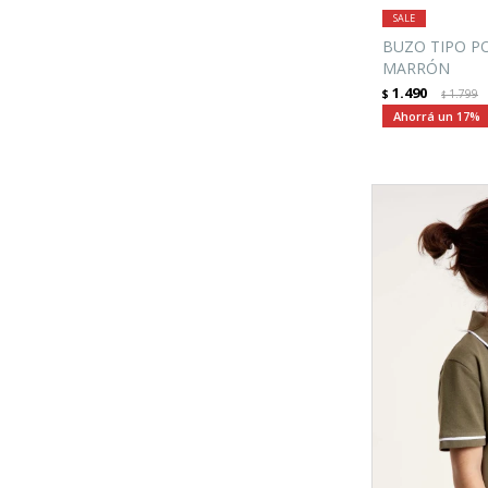
BUZO TIPO P
MARRÓN
1.490
$
1.799
$
17