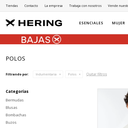
Tiendas
Contacto
La empresa
Trabaja con nosotros
Vende nuest
ESENCIALES
MUJER
POLOS
Quitar filtros
Filtrando por:
Indumentaria
Polos
Categorías
Bermudas
Blusas
Bombachas
Buzos