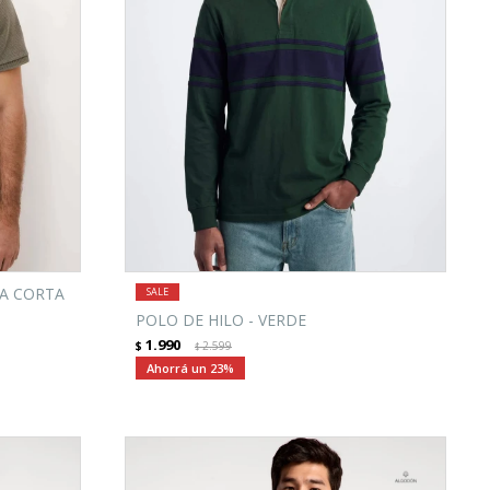
A CORTA
POLO DE HILO - VERDE
1.990
$
2.599
$
23