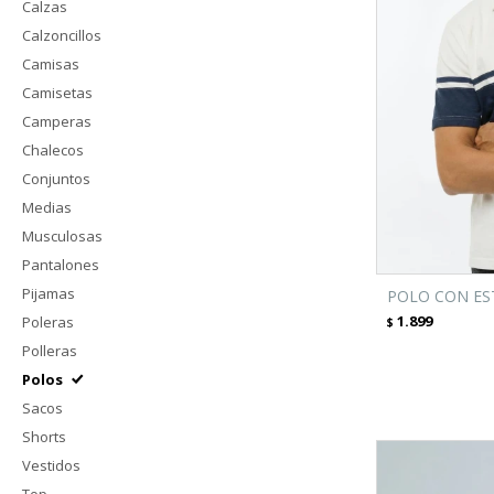
Calzas
Calzoncillos
Camisas
Camisetas
Camperas
Chalecos
Conjuntos
Medias
Musculosas
Pantalones
Pijamas
POLO CON ES
1.899
Poleras
$
Polleras
Polos
Sacos
Shorts
Vestidos