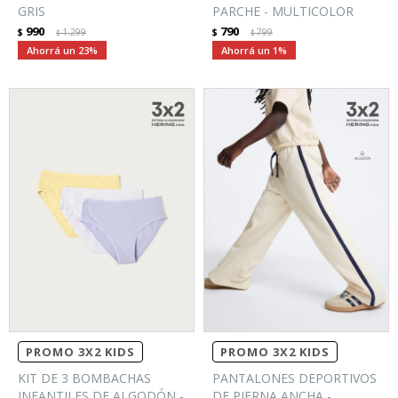
GRIS
PARCHE - MULTICOLOR
990
790
$
1.299
$
799
$
$
23
1
PROMO 3X2 KIDS
PROMO 3X2 KIDS
KIT DE 3 BOMBACHAS
PANTALONES DEPORTIVOS
INFANTILES DE ALGODÓN -
DE PIERNA ANCHA -