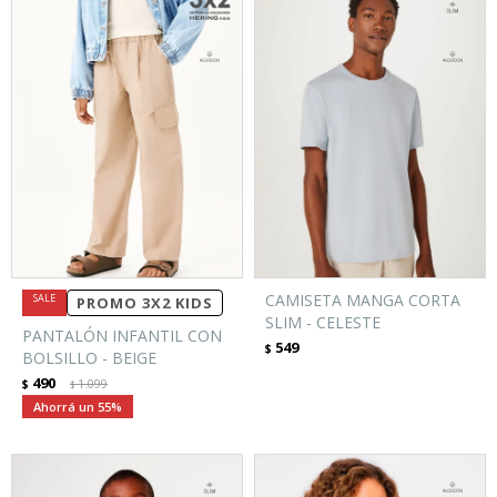
CAMISETA MANGA CORTA
PROMO 3X2 KIDS
SLIM - CELESTE
PANTALÓN INFANTIL CON
549
$
BOLSILLO - BEIGE
490
$
1.099
$
55