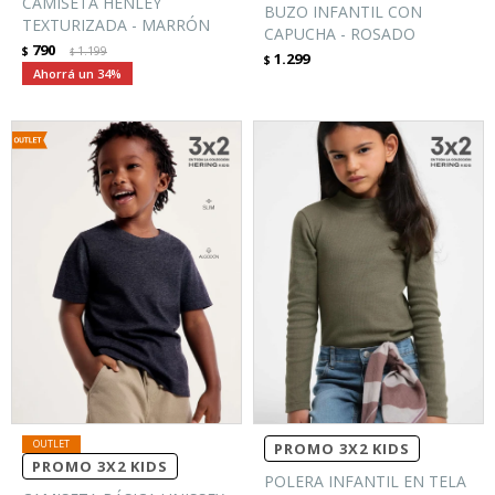
CAMISETA HENLEY
BUZO INFANTIL CON
TEXTURIZADA - MARRÓN
CAPUCHA - ROSADO
790
$
1.199
$
1.299
$
34
PROMO 3X2 KIDS
PROMO 3X2 KIDS
POLERA INFANTIL EN TELA