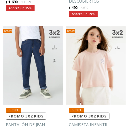
DESCUBIERTOS
1.690
$
1.999
$
490
15
$
699
$
29
PROMO 3X2 KIDS
PROMO 3X2 KIDS
PANTALÓN DE JEAN
CAMISETA INFANTIL