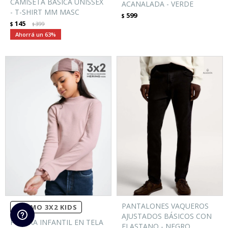
CAMISETA BÁSICA UNISSEX
ACANALADA - VERDE
- T-SHIRT MM MASC
599
$
145
$
399
$
63
PANTALONES VAQUEROS
PROMO 3X2 KIDS
AJUSTADOS BÁSICOS CON
POLERA INFANTIL EN TELA
ELASTANO - NEGRO