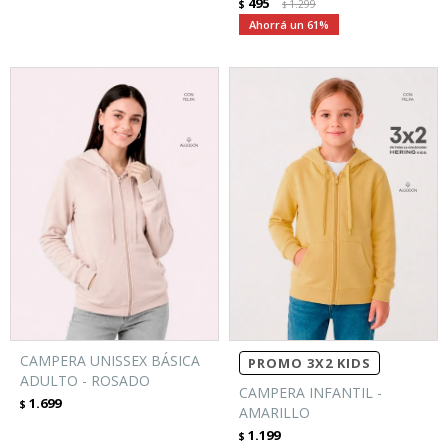
495
$
1.299
$
61
CAMPERA UNISSEX BÁSICA
PROMO 3X2 KIDS
ADULTO - ROSADO
CAMPERA INFANTIL -
1.699
$
AMARILLO
1.199
$