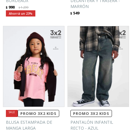
BORDEAUX
DELANTERA Y TRASERA -
MARRÓN
990
$
1.299
$
549
23
$
PROMO 3X2 KIDS
PROMO 3X2 KIDS
BLUSA ESTAMPADA DE
PANTALÓN INFANTIL
MANGA LARGA
RECTO - AZUL