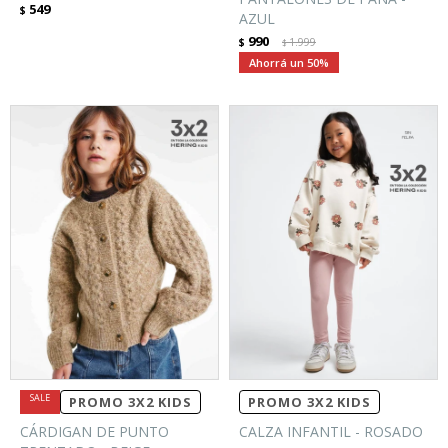
549
$
AZUL
990
$
1.999
$
50
PROMO 3X2 KIDS
PROMO 3X2 KIDS
CÁRDIGAN DE PUNTO
CALZA INFANTIL - ROSADO