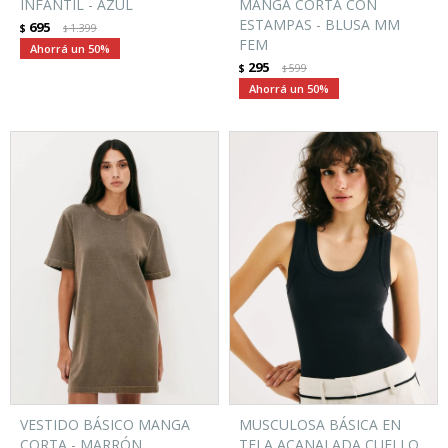
INFANTIL - AZUL
MANGA CORTA CON
ESTAMPAS - BLUSA MM
695
$
1.399
$
FEM
50
295
$
599
$
50
VESTIDO BÁSICO MANGA
MUSCULOSA BÁSICA EN
CORTA - MARRÓN
TELA ACANALADA CUELLO