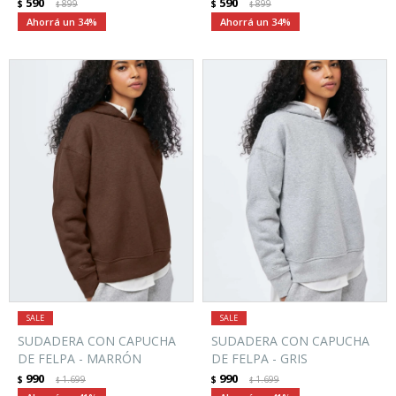
590
590
$
899
$
899
$
$
34
34
SUDADERA CON CAPUCHA
SUDADERA CON CAPUCHA
DE FELPA - MARRÓN
DE FELPA - GRIS
990
990
$
1.699
$
1.699
$
$