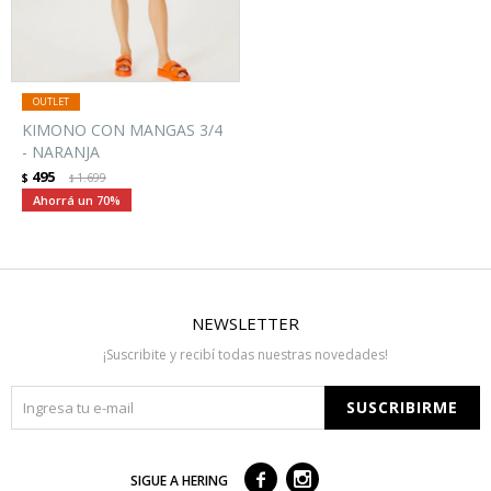
KIMONO CON MANGAS 3/4
- NARANJA
495
$
1.699
$
70
NEWSLETTER
¡Suscribite y recibí todas nuestras novedades!
SUSCRIBIRME



SIGUE A HERING