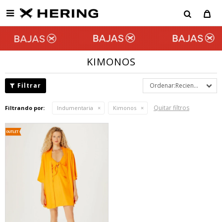

KIMONOS
Recientes
Quitar filtros
Filtrando por:
Indumentaria
Kimonos