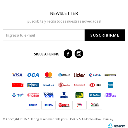
NEWSLETTER
¡Suscribite y recibí todas nuestras novedades!
SUSCRIBIRME



SIGUE A HERING
© Copyright 2026 / Hering
es representada por GUSTOV S.A Montevideo- Uruguay