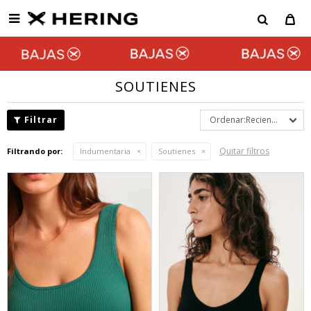

SOUTIENES
Recientes
Quitar filtros
Filtrando por:
Indumentaria
Soutienes