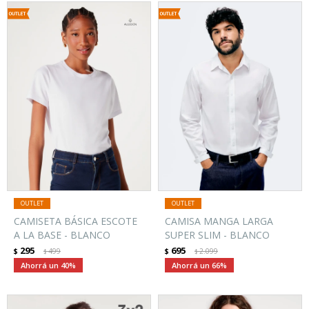
CAMISETA BÁSICA ESCOTE
CAMISA MANGA LARGA
A LA BASE - BLANCO
SUPER SLIM - BLANCO
295
695
$
499
$
2.099
$
$
40
66