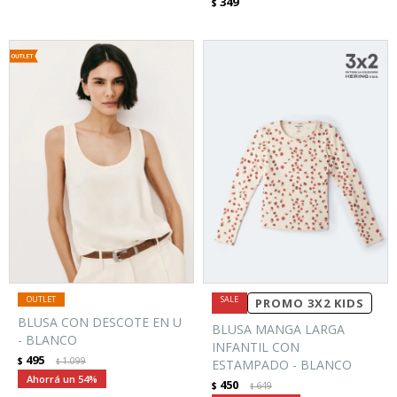
349
$
PROMO 3X2 KIDS
BLUSA CON DESCOTE EN U
BLUSA MANGA LARGA
- BLANCO
INFANTIL CON
495
$
1.099
$
ESTAMPADO - BLANCO
54
450
$
649
$