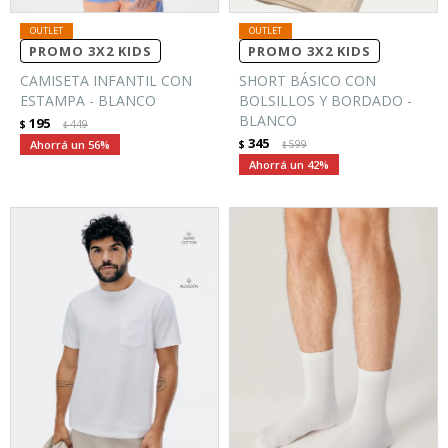
PROMO 3X2 KIDS
PROMO 3X2 KIDS
CAMISETA INFANTIL CON
SHORT BÁSICO CON
ESTAMPA - BLANCO
BOLSILLOS Y BORDADO -
BLANCO
195
$
449
$
345
56
$
599
$
42