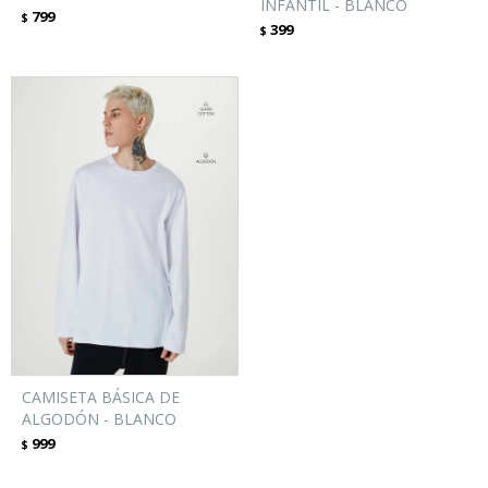
INFANTIL - BLANCO
799
$
399
$
CAMISETA BÁSICA DE
ALGODÓN - BLANCO
999
$