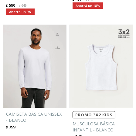
590
$
649
18
$
9
CAMISETA BÁSICA UNISSEX
PROMO 3X2 KIDS
- BLANCO
MUSCULOSA BÁSICA
799
$
INFANTIL - BLANCO