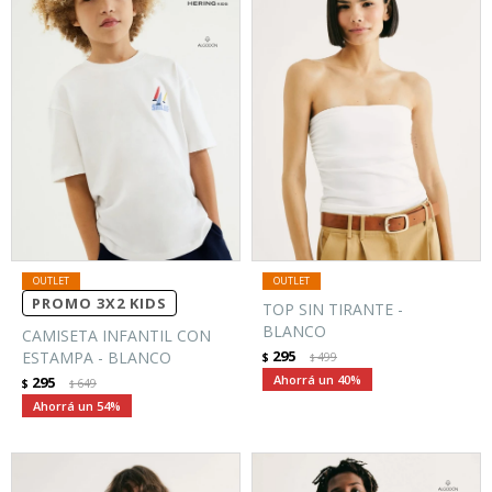
PROMO 3X2 KIDS
TOP SIN TIRANTE -
BLANCO
CAMISETA INFANTIL CON
295
ESTAMPA - BLANCO
$
499
$
40
295
$
649
$
54