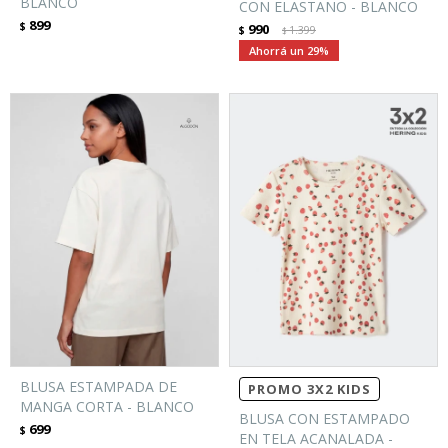
BLANCO
CON ELASTANO - BLANCO
899
$
990
$
1.399
$
29
BLUSA ESTAMPADA DE
PROMO 3X2 KIDS
MANGA CORTA - BLANCO
BLUSA CON ESTAMPADO
699
$
EN TELA ACANALADA -