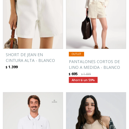
SHORT DE JEAN EN
CINTURA ALTA - BLANCO
PANTALONES CORTOS DE
1.399
LINO A MEDIDA - BLANCO
$
695
$
1.699
$
59