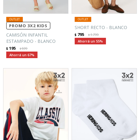
PROMO 3X2 KIDS
SHORT RECTO - BLANCO
795
CAMISÓN INFANTIL
$
1.799
$
ESTAMPADO - BLANCO
55
195
$
599
$
67