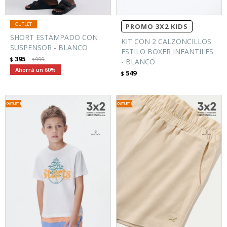
PROMO 3X2 KIDS
SHORT ESTAMPADO CON
KIT CON 2 CALZONCILLOS
SUSPENSOR - BLANCO
ESTILO BOXER INFANTILES
395
$
999
$
- BLANCO
60
549
$