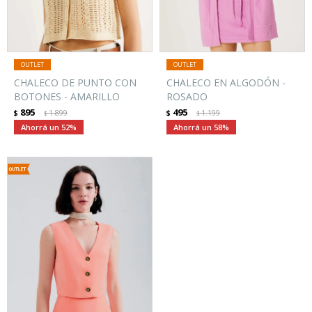
CHALECO DE PUNTO CON
CHALECO EN ALGODÓN -
BOTONES - AMARILLO
ROSADO
895
495
$
1.899
$
1.199
$
$
52
58