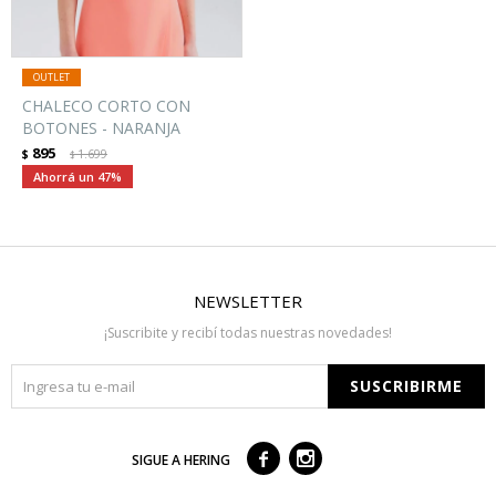
CHALECO CORTO CON
BOTONES - NARANJA
895
$
1.699
$
47
NEWSLETTER
¡Suscribite y recibí todas nuestras novedades!
SUSCRIBIRME



SIGUE A HERING