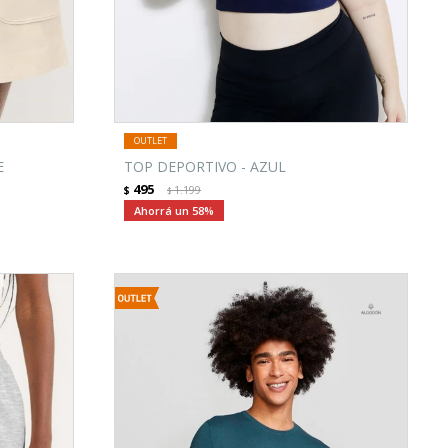
E
TOP DEPORTIVO - AZUL
495
$
1.199
$
58