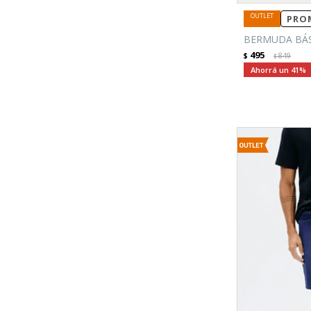
PROM
BERMUDA BÁSI
495
$
849
$
41