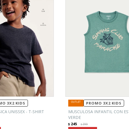
O 3X2 KIDS
PROMO 3X2 KIDS
ICA UNISSEX - T-SHIRT
MUSCULOSA INFANTIL CON ES
VERDE
245
$
399
$