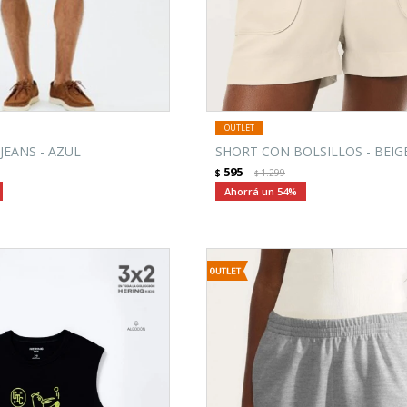
EANS - AZUL
SHORT CON BOLSILLOS - BEIG
595
$
1.299
$
54