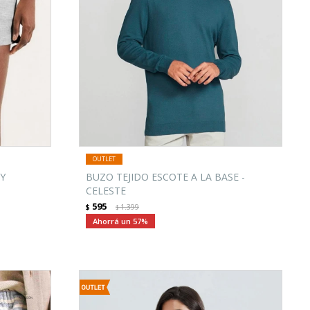
 Y
BUZO TEJIDO ESCOTE A LA BASE -
CELESTE
595
$
1.399
$
57