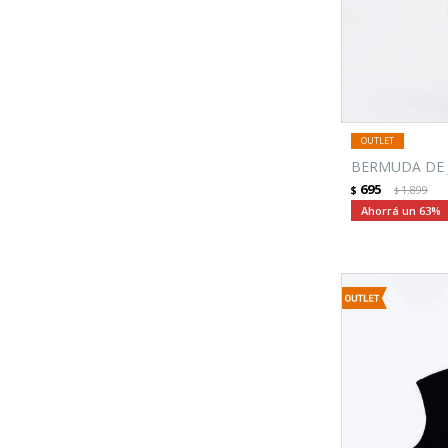
BERMUDA DE J
695
$
1.899
$
63