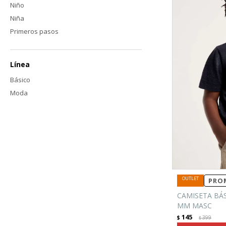
Niño
Niña
Primeros pasos
Línea
Básico
Moda
PROM
CAMISETA BÁS
MM MASC
145
$
399
$