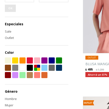
OK
Especiales
Sale
Outlet
Color
BLUSA MANGA
495
$
1.299
$
61
Género
Hombre
Mujer