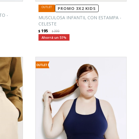
PROMO 3X2 KIDS
TO -
MUSCULOSA INFANTIL CON ESTAMPA -
CELESTE
195
$
399
$
51