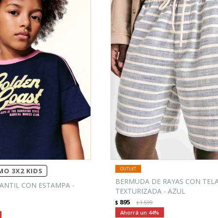
O 3X2 KIDS
BERMUDA DE RAYAS CON TEL
ANTIL CON ESTAMPA -
TEXTURIZADA - AZUL
895
$
1.599
$
44