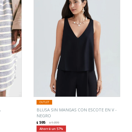
A
BLUSA SIN MANGAS CON ESCOTE EN V -
NEGRO
595
$
1.399
$
57