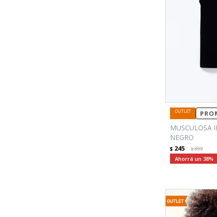
PROM
MUSCULOSA I
NEGRO
245
$
399
$
38