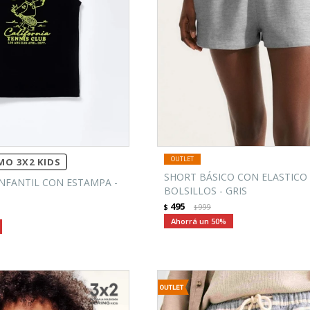
O 3X2 KIDS
SHORT BÁSICO CON ELASTICO
NFANTIL CON ESTAMPA -
BOLSILLOS - GRIS
495
$
999
$
50