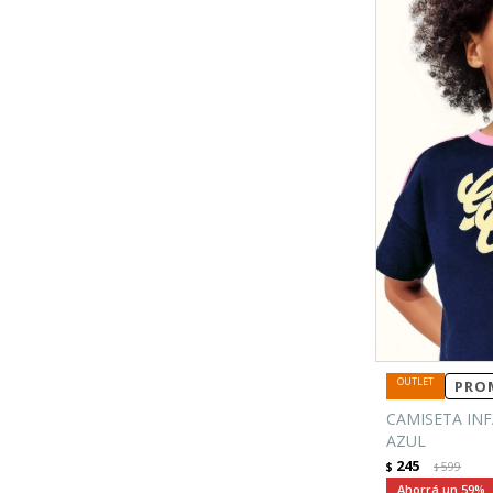
PROM
CAMISETA INF
AZUL
245
$
599
$
59