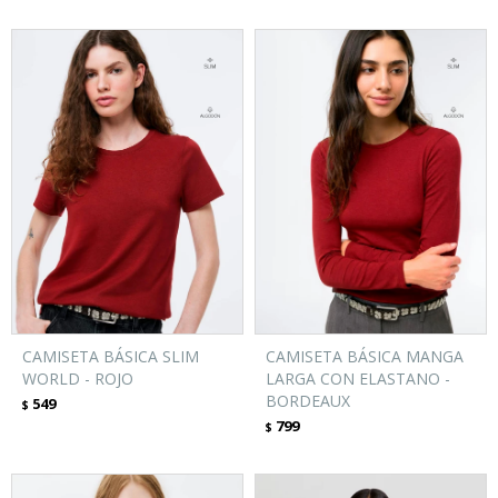
CAMISETA BÁSICA SLIM
CAMISETA BÁSICA MANGA
WORLD - ROJO
LARGA CON ELASTANO -
BORDEAUX
549
$
799
$