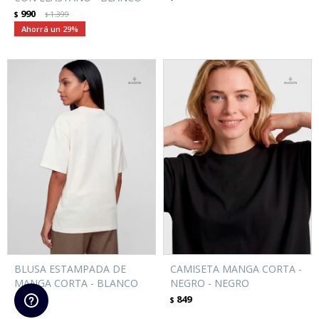
990
$
1.399
$
29
BLUSA ESTAMPADA DE
CAMISETA MANGA CORTA -
MANGA CORTA - BLANCO
NEGRO - NEGRO
699
849
$
$