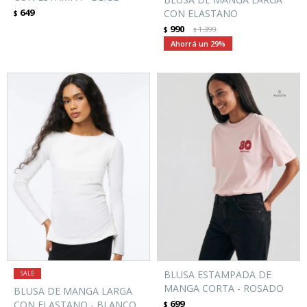
649
CON ELASTANO
$
990
$
1.399
$
29
BLUSA ESTAMPADA DE
MANGA CORTA - ROSADO
BLUSA DE MANGA LARGA
699
CON ELASTANO - BLANCO
$