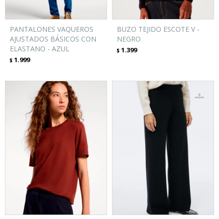
PANTALONES VAQUEROS
BUZO TEJIDO ESCOTE V -
AJUSTADOS BÁSICOS CON
NEGRO
ELASTANO - AZUL
1.399
$
1.999
$