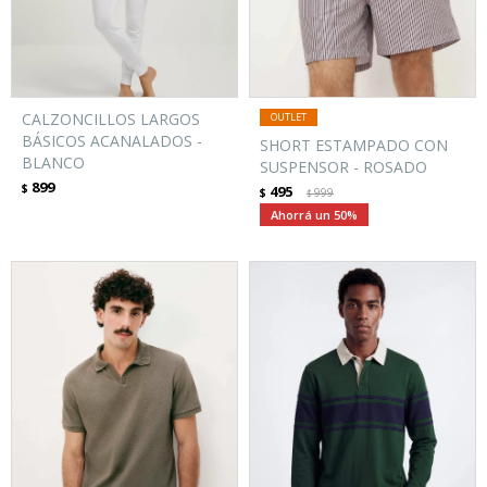
CALZONCILLOS LARGOS
BÁSICOS ACANALADOS -
SHORT ESTAMPADO CON
BLANCO
SUSPENSOR - ROSADO
899
$
495
$
999
$
50