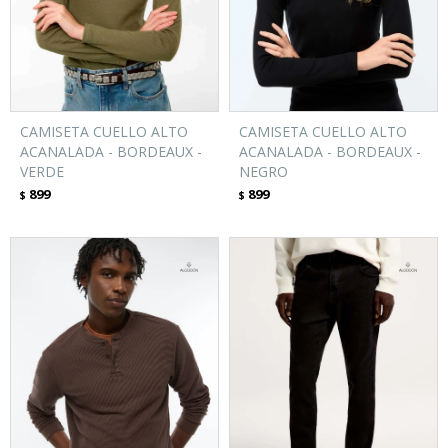
CAMISETA CUELLO ALTO
CAMISETA CUELLO ALTO
ACANALADA - BORDEAUX -
ACANALADA - BORDEAUX -
VERDE
NEGRO
899
899
$
$