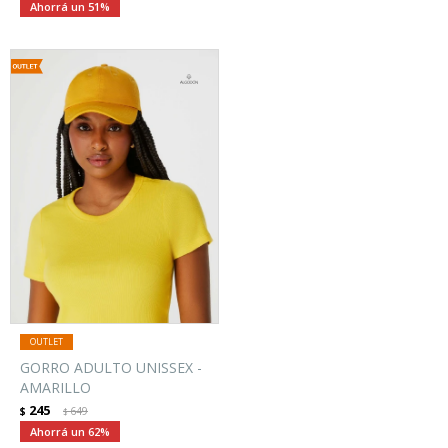
51
GORRO ADULTO UNISSEX -
AMARILLO
245
$
649
$
62