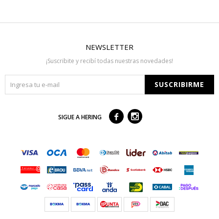
NEWSLETTER
¡Suscribite y recibí todas nuestras novedades!
SUSCRIBIRME



SIGUE A HERING