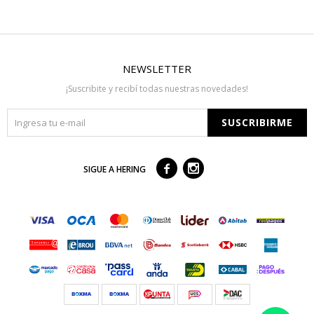
NEWSLETTER
¡Suscribite y recibí todas nuestras novedades!
SUSCRIBIRME



SIGUE A HERING