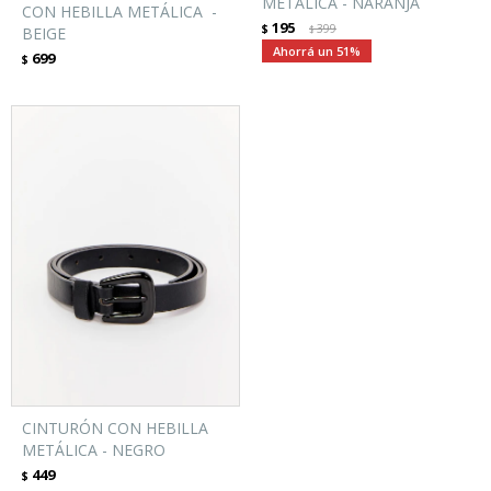
METÁLICA - NARANJA
CON HEBILLA METÁLICA -
195
$
399
BEIGE
$
51
699
$
CINTURÓN CON HEBILLA
METÁLICA - NEGRO
449
$