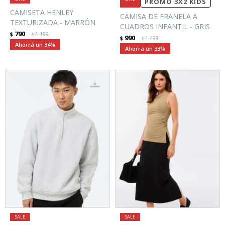
PROMO 3X2 KIDS
CAMISETA HENLEY
CAMISA DE FRANELA A
TEXTURIZADA - MARRÓN
CUADROS INFANTIL - GRIS
790
$
1.199
$
990
$
1.499
$
34
33