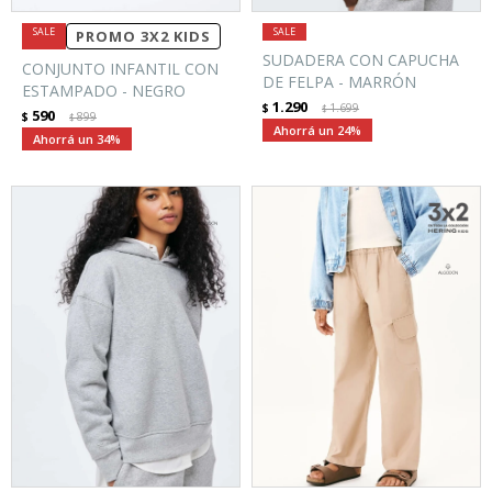
PROMO 3X2 KIDS
SUDADERA CON CAPUCHA
CONJUNTO INFANTIL CON
DE FELPA - MARRÓN
ESTAMPADO - NEGRO
1.290
$
1.699
$
590
$
899
$
24
34