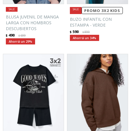
PROMO 3X2 KIDS
BLUSA JUVENIL DE MANGA
BUZO INFANTIL CON
LARGA CON HOMBROS
ESTAMPA - VERDE
DESCUBIERTOS
590
$
899
$
490
$
699
$
34
29