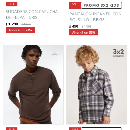
PROMO 3X2 KIDS
SUDADERA CON CAPUCHA
PANTALÓN INFANTIL CON
DE FELPA - GRIS
BOLSILLO - BEIGE
1.290
$
1.699
$
490
$
1.099
$
24
55