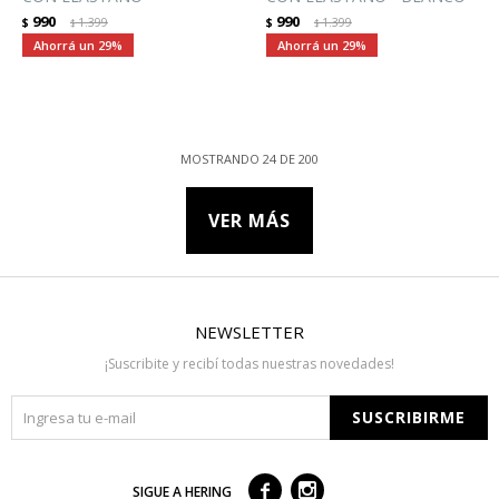
990
990
$
1.399
$
1.399
$
$
29
29
MOSTRANDO
24
DE
200
VER MÁS
NEWSLETTER
¡Suscribite y recibí todas nuestras novedades!
SUSCRIBIRME



SIGUE A HERING