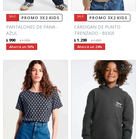
PROMO 3X2 KIDS
PROMO 3X2 KIDS
PANTALONES DE PANA -
CÁRDIGAN DE PUNTO
AZUL
TRENZADO - BEIGE
990
1.290
$
1.999
$
1.699
$
$
50
24