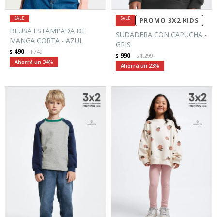
PROMO 3X2 KIDS
BLUSA ESTAMPADA DE
SUDADERA CON CAPUCHA -
MANGA CORTA - AZUL
GRIS
490
$
749
$
990
$
1.299
$
34
23