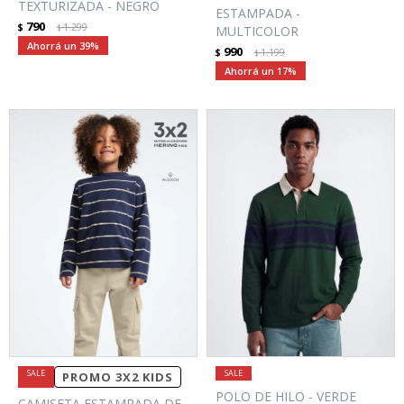
TEXTURIZADA - NEGRO
ESTAMPADA -
790
$
1.299
$
MULTICOLOR
39
990
$
1.199
$
17
PROMO 3X2 KIDS
POLO DE HILO - VERDE
CAMISETA ESTAMPADA DE