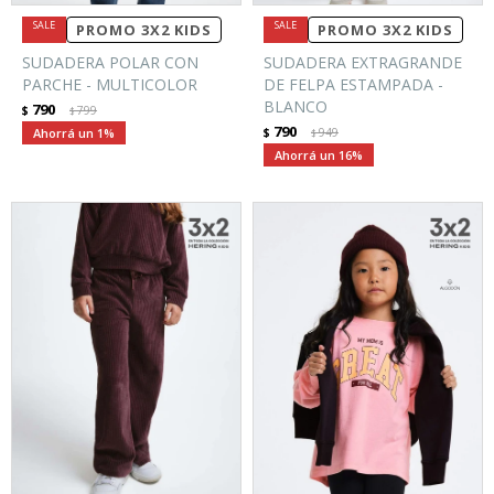
PROMO 3X2 KIDS
PROMO 3X2 KIDS
SUDADERA POLAR CON
SUDADERA EXTRAGRANDE
PARCHE - MULTICOLOR
DE FELPA ESTAMPADA -
BLANCO
790
$
799
$
790
1
$
949
$
16