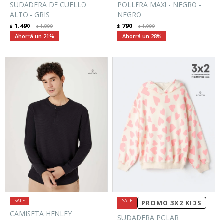
SUDADERA DE CUELLO
POLLERA MAXI - NEGRO -
ALTO - GRIS
NEGRO
1.490
790
$
1.899
$
1.099
$
$
21
28
PROMO 3X2 KIDS
CAMISETA HENLEY
SUDADERA POLAR