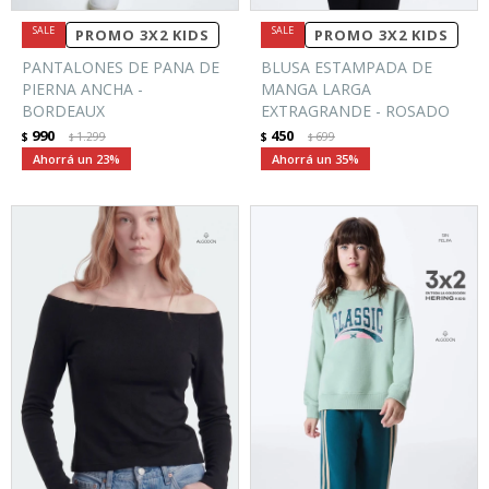
PROMO 3X2 KIDS
PROMO 3X2 KIDS
PANTALONES DE PANA DE
BLUSA ESTAMPADA DE
PIERNA ANCHA -
MANGA LARGA
BORDEAUX
EXTRAGRANDE - ROSADO
990
450
$
1.299
$
699
$
$
23
35