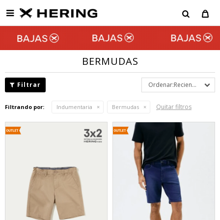

BERMUDAS
Recientes
Quitar filtros
Filtrando por:
Indumentaria
Bermudas