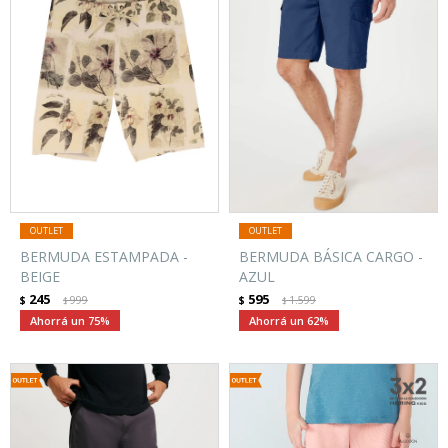
BERMUDA ESTAMPADA -
BERMUDA BÁSICA CARGO -
BEIGE
AZUL
245
595
$
999
$
1.599
$
$
75
62