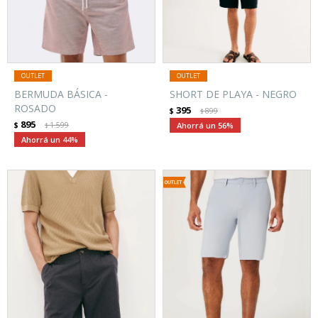
BERMUDA BÁSICA -
SHORT DE PLAYA - NEGRO
ROSADO
395
$
899
$
895
$
1.599
56
$
44