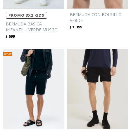
BERMUDA CON BOLSILLO -
PROMO 3X2 KIDS
VERDE
BERMUDA BÁSICA
1.399
$
INFANTIL - VERDE MUSGO
699
$