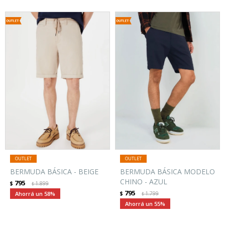
BERMUDA BÁSICA - BEIGE
BERMUDA BÁSICA MODELO
CHINO - AZUL
795
$
1.899
$
795
58
$
1.799
$
55