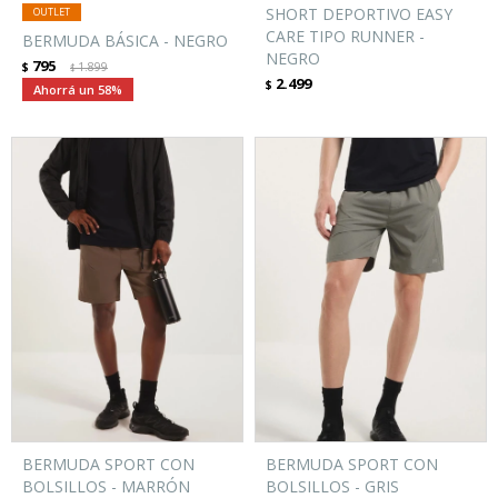
SHORT DEPORTIVO EASY
CARE TIPO RUNNER -
BERMUDA BÁSICA - NEGRO
NEGRO
795
$
1.899
$
2.499
$
58
BERMUDA SPORT CON
BERMUDA SPORT CON
BOLSILLOS - MARRÓN
BOLSILLOS - GRIS