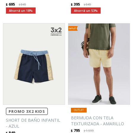
695
395
$
849
$
849
$
$
18
53
PROMO 3X2 KIDS
BERMUDA CON TELA
SHORT DE BAÑO INFANTIL
TEXTURIZADA - AMARILLO
- AZUL
795
$
1.599
$
849
$