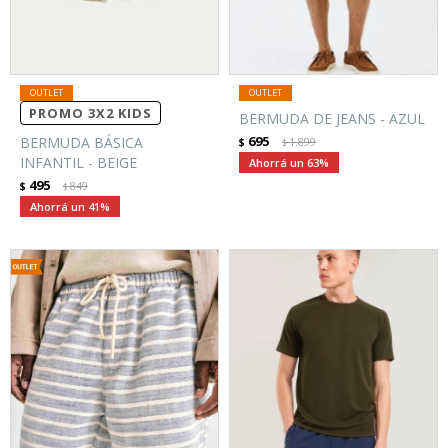
PROMO 3X2 KIDS
BERMUDA DE JEANS - AZUL
695
BERMUDA BÁSICA
$
1.899
$
INFANTIL - BEIGE
63
495
$
849
$
41