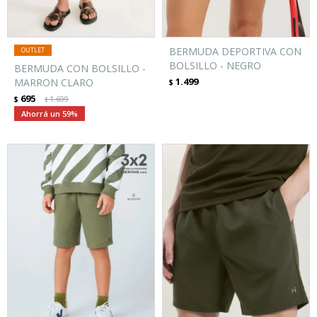
BERMUDA DEPORTIVA CON
BOLSILLO - NEGRO
BERMUDA CON BOLSILLO -
1.499
MARRON CLARO
$
695
$
1.699
$
59