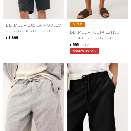
BERMUDA BÁSICA MODELO
CHINO - GRIS OSCURO
BERMUDA RECTA ESTILO
1.399
CHINO EN LINO - CELESTE
$
595
$
1.299
$
54