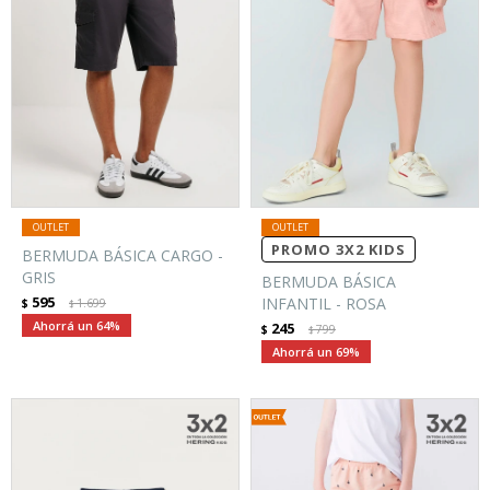
PROMO 3X2 KIDS
BERMUDA BÁSICA CARGO -
GRIS
BERMUDA BÁSICA
595
INFANTIL - ROSA
$
1.699
$
64
245
$
799
$
69