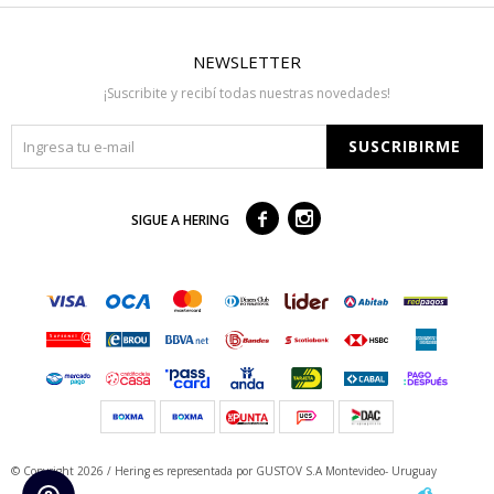
NEWSLETTER
¡Suscribite y recibí todas nuestras novedades!
SUSCRIBIRME



SIGUE A HERING
© Copyright 2026 / Hering
es representada por GUSTOV S.A Montevideo- Uruguay