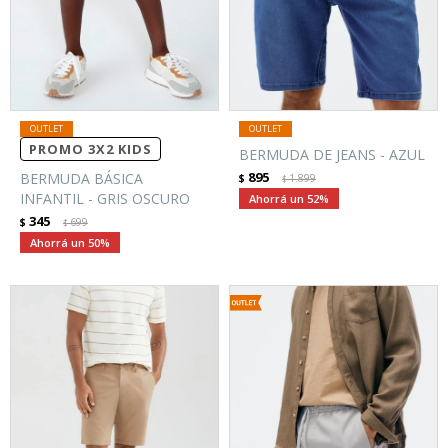
PROMO 3X2 KIDS
BERMUDA DE JEANS - AZUL
895
BERMUDA BÁSICA
$
1.899
$
INFANTIL - GRIS OSCURO
52
345
$
699
$
50