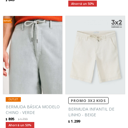
50
PROMO 3X2 KIDS
BERMUDA BÁSICA MODELO
BERMUDA INFANTIL DE
CHINO - VERDE
LINHO - BEIGE
895
$
1.799
$
1.299
$
50