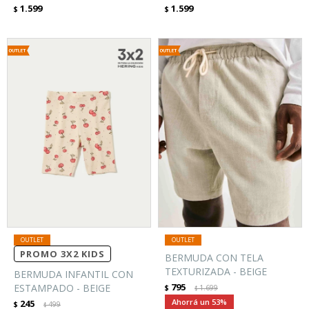
1.599
1.599
$
$
PROMO 3X2 KIDS
BERMUDA CON TELA
TEXTURIZADA - BEIGE
BERMUDA INFANTIL CON
795
ESTAMPADO - BEIGE
$
1.699
$
53
245
$
499
$