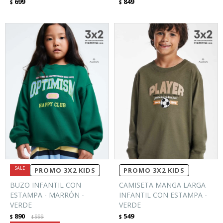
699
849
$
$
PROMO 3X2 KIDS
PROMO 3X2 KIDS
BUZO INFANTIL CON
CAMISETA MANGA LARGA
ESTAMPA - MARRÓN -
INFANTIL CON ESTAMPA -
VERDE
VERDE
890
549
$
999
$
$