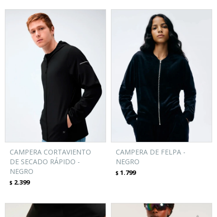
CAMPERA CORTAVIENTO
CAMPERA DE FELPA -
DE SECADO RÁPIDO -
NEGRO
NEGRO
1.799
$
2.399
$