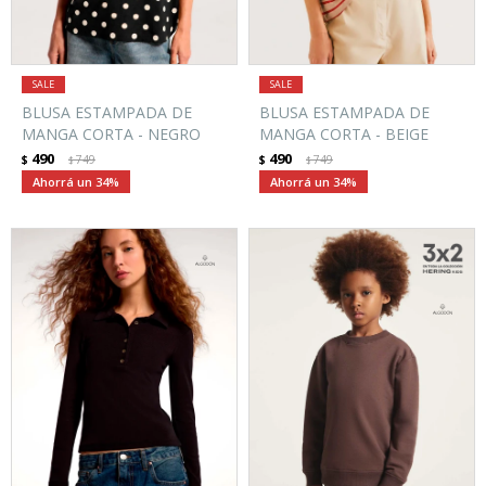
BLUSA ESTAMPADA DE
BLUSA ESTAMPADA DE
MANGA CORTA - NEGRO
MANGA CORTA - BEIGE
490
490
$
749
$
749
$
$
34
34