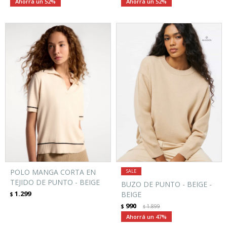
52
52
POLO MANGA CORTA EN
TEJIDO DE PUNTO - BEIGE
BUZO DE PUNTO - BEIGE -
1.299
BEIGE
$
990
$
1.899
$
47