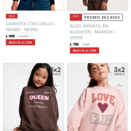
PROMO 3X2 KIDS
CAMISETA CON CUELLO -
BUZO INFANTIL EN
NEGRO - NEGRO
ALGODÓN - MARRÓN -
990
$
1.299
$
VERDE
23
790
$
949
$
16