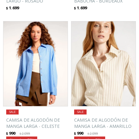
LARGO - ROSADO
BABUCHA - BORDEAUX
1.699
1.699
$
$
CAMISA DE ALGODÓN DE
CAMISA DE ALGODÓN DE
MANGA LARGA - CELESTE
MANGA LARGA - AMARILLO
990
990
$
2.099
$
2.099
$
$