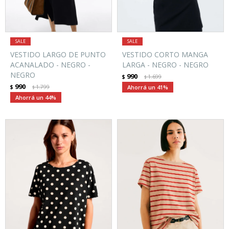
VESTIDO LARGO DE PUNTO
VESTIDO CORTO MANGA
ACANALADO - NEGRO -
LARGA - NEGRO - NEGRO
NEGRO
990
$
1.699
$
990
$
1.799
41
$
44