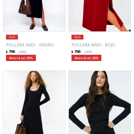
POLLERA MIDI - NEGRO
POLLERA MIDI - ROJO
790
790
$
999
$
999
$
$
20
20