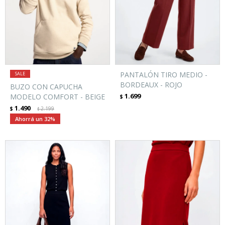
PANTALÓN TIRO MEDIO -
BORDEAUX - ROJO
BUZO CON CAPUCHA
1.699
MODELO COMFORT - BEIGE
$
1.490
$
2.199
$
32