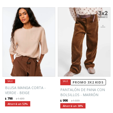
PROMO 3X2 KIDS
BLUSA MANGA CORTA -
PANTALÓN DE PANA CON
VERDE - BEIGE
BOLSILLOS - MARRÓN
790
$
1.699
$
990
$
1.599
$
53
38