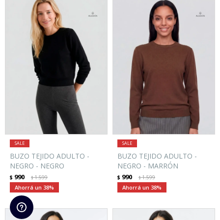
BUZO TEJIDO ADULTO -
BUZO TEJIDO ADULTO -
NEGRO - NEGRO
NEGRO - MARRÓN
990
990
$
1.599
$
1.599
$
$
38
38