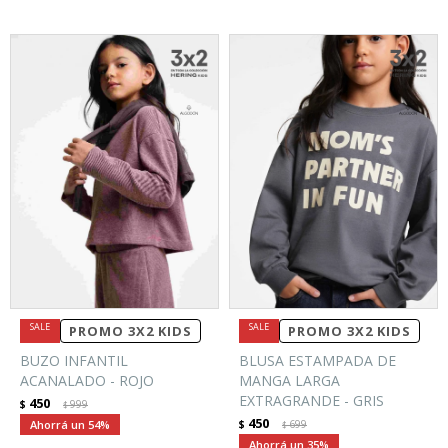
PROMO 3X2 KIDS
PROMO 3X2 KIDS
BUZO INFANTIL
BLUSA ESTAMPADA DE
ACANALADO - ROJO
MANGA LARGA
EXTRAGRANDE - GRIS
450
$
999
$
450
54
$
699
$
35