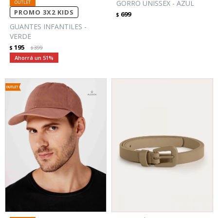
GORRO UNISSEX - AZUL
PROMO 3X2 KIDS
699
$
GUANTES INFANTILES -
VERDE
195
$
399
$
51