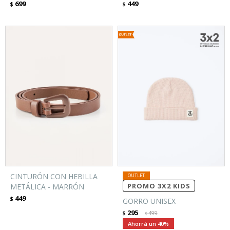
699
449
$
$
CINTURÓN CON HEBILLA
PROMO 3X2 KIDS
METÁLICA - MARRÓN
449
$
GORRO UNISEX
295
$
499
$
40