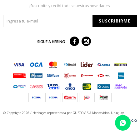
¡Suscribite y recibí todas nuestras novedades!
SUSCRIBIRME



SIGUE A HERING
© Copyright 2026 / Hering
es representada por GUSTOV S.A Montevideo- Uruguay