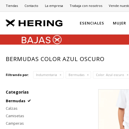
Tiendas
Contacto
La empresa
Trabaja con nosotros
Vende nuest
ESENCIALES
MUJER
BERMUDAS COLOR AZUL OSCURO
Filtrando por:
Indumentaria
Bermudas
Color:
Azul oscuro
Categorías
Bermudas
Calzas
Camisetas
Camperas