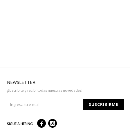
NEWSLETTER
¡Suscribite y recibí todas nuestras novedades!
SUSCRIBIRME



SIGUE A HERING