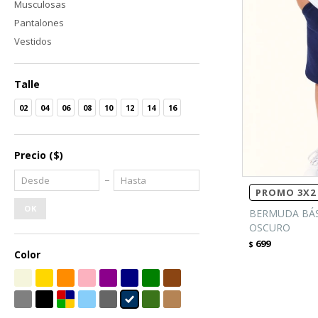
Musculosas
Pantalones
Vestidos
Talle
02
04
06
08
10
12
14
16
Precio
($)
PROMO 3X2 
OK
BERMUDA BÁSI
OSCURO
699
$
Color