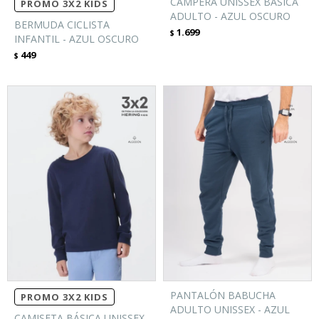
CAMPERA UNISSEX BÁSICA
PROMO 3X2 KIDS
ADULTO - AZUL OSCURO
BERMUDA CICLISTA
1.699
$
INFANTIL - AZUL OSCURO
449
$
PANTALÓN BABUCHA
PROMO 3X2 KIDS
ADULTO UNISSEX - AZUL
CAMISETA BÁSICA UNISSEX