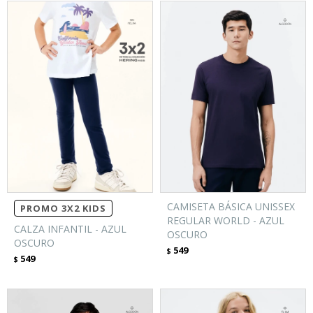
CAMISETA BÁSICA UNISSEX
PROMO 3X2 KIDS
REGULAR WORLD - AZUL
CALZA INFANTIL - AZUL
OSCURO
OSCURO
549
$
549
$