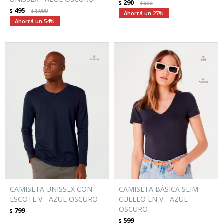
290
$
399
$
495
$
1.099
$
27
54
CAMISETA UNISSEX CON
CAMISETA BÁSICA SLIM
ESCOTE V - AZUL OSCURO
CUELLO EN V - AZUL
OSCURO
799
$
599
$