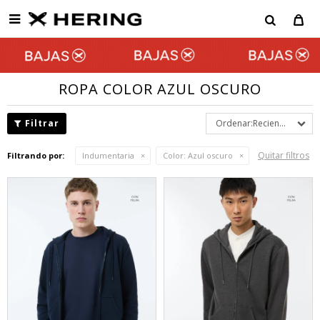

ROPA COLOR AZUL OSCURO
Recientes
Quitar filtros
Filtrando por:
Indumentaria
Color:
Azul oscuro