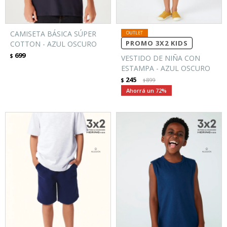
CAMISETA BÁSICA SÚPER
PROMO 3X2 KIDS
COTTON - AZUL OSCURO
699
$
VESTIDO DE NIÑA CON
ESTAMPA - AZUL OSCURO
245
$
899
$
72