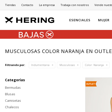
Tiendas
Contacto
La empresa
Trabaja con nosotros
Vende nuest
ESENCIALES
MUJER
MUSCULOSAS COLOR NARANJA EN OUTL
Filtrando por:
Indumentaria
Musculosas
Color:
Naranja
Categorías
Bermudas
Blusas
Camisetas
Chalecos