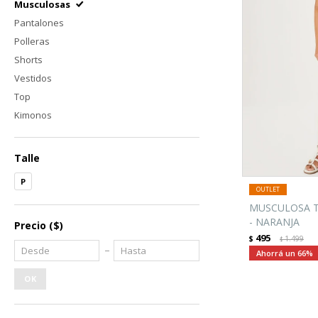
Musculosas
Pantalones
Polleras
Shorts
Vestidos
Top
Kimonos
Talle
P
MUSCULOSA T
- NARANJA
Precio
($)
495
$
1.499
$
66
OK