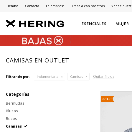
Tiendas
Contacto
La empresa
Trabaja con nosotros
Vende nuest
ESENCIALES
MUJER
CAMISAS EN OUTLET
Quitar filtros
Filtrando por:
Indumentaria
Camisas
Categorías
Bermudas
Blusas
Buzos
Camisas