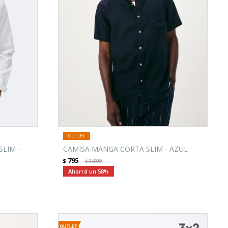
LIM -
CAMISA MANGA CORTA SLIM - AZUL
795
$
1.899
$
58