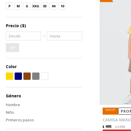
P
M
G
XXG
03
04
10
Precio
($)
OK
Color
Género
Hombre
PROM
Niño
CAMISA MANG
Primeros pasos
495
$
1.099
$