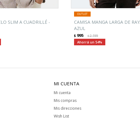
O SLIM A CUADRILLÉ -
CAMISA MANGA LARGA DE RAY
AZUL
995
$
2.199
$
54
MI CUENTA
Mi cuenta
Mis compras
Mis direcciones
Wish List