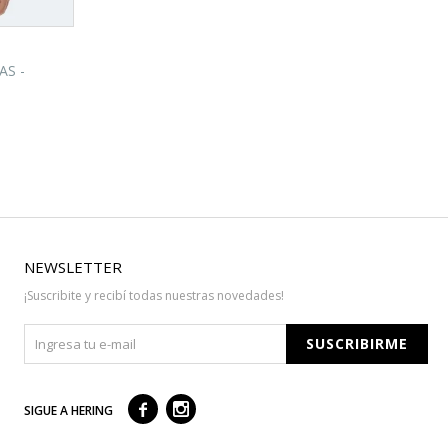
AS -
NEWSLETTER
¡Suscribite y recibí todas nuestras novedades!
SUSCRIBIRME



SIGUE A HERING