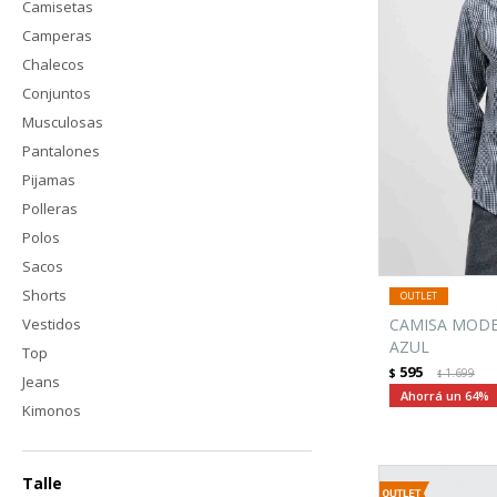
Camisetas
Camperas
Chalecos
Conjuntos
Musculosas
Pantalones
Pijamas
Polleras
Polos
Sacos
Shorts
Vestidos
CAMISA MODEL
AZUL
Top
595
$
1.699
$
Jeans
64
Kimonos
Talle