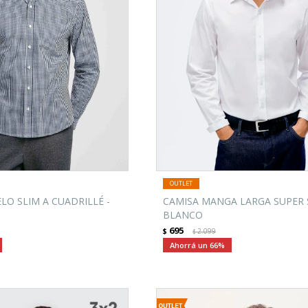
O SLIM A CUADRILLÉ -
CAMISA MANGA LARGA SUPER S
BLANCO
695
$
2.099
$
66