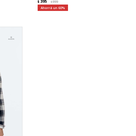
395
$
999
$
60