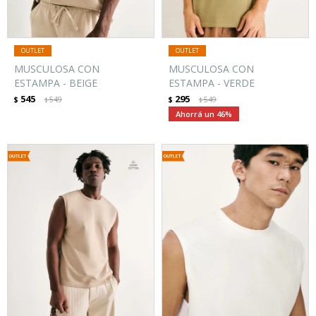
MUSCULOSA CON
MUSCULOSA CON
ESTAMPA - BEIGE
ESTAMPA - VERDE
545
295
$
549
$
549
$
$
46