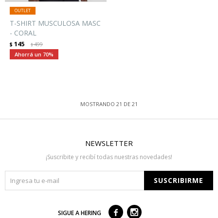
T-SHIRT MUSCULOSA MASC
- CORAL
145
$
499
$
70
MOSTRANDO
21
DE
21
NEWSLETTER
¡Suscribite y recibí todas nuestras novedades!
SUSCRIBIRME



SIGUE A HERING