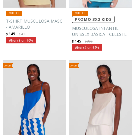
PROMO 3X2 KIDS
T-SHIRT MUSCULOSA MASC
- AMARILLO
MUSCULOSA INFANTIL
145
UNISSEX BÁSICA - CELESTE
$
499
$
70
145
$
390
$
62