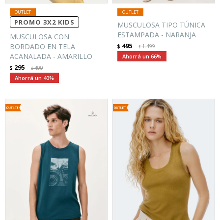
PROMO 3X2 KIDS
MUSCULOSA TIPO TÚNICA
ESTAMPADA - NARANJA
MUSCULOSA CON
495
BORDADO EN TELA
$
1.499
$
ACANALADA - AMARILLO
66
295
$
499
$
40