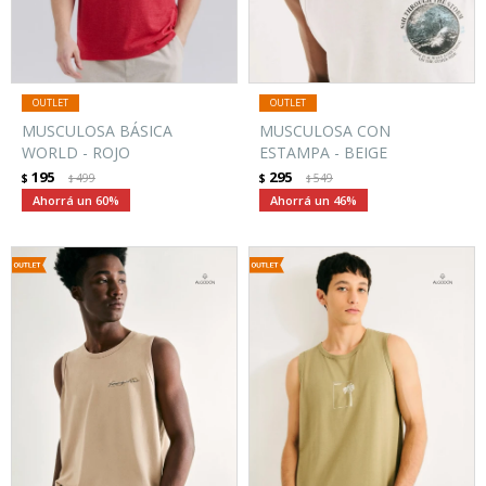
MUSCULOSA BÁSICA
MUSCULOSA CON
WORLD - ROJO
ESTAMPA - BEIGE
195
295
$
499
$
549
$
$
60
46