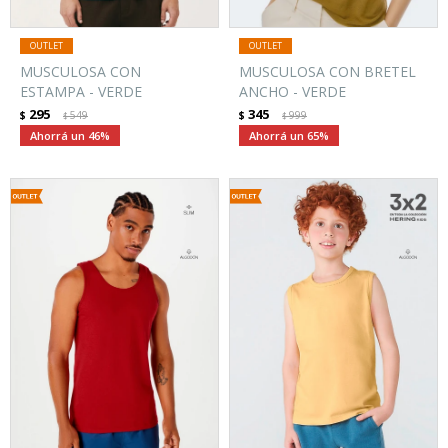
MUSCULOSA CON
MUSCULOSA CON BRETEL
ESTAMPA - VERDE
ANCHO - VERDE
295
345
$
549
$
999
$
$
46
65