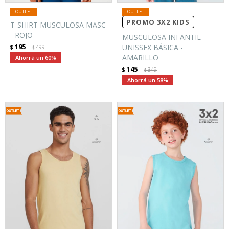
PROMO 3X2 KIDS
T-SHIRT MUSCULOSA MASC
- ROJO
MUSCULOSA INFANTIL
195
UNISSEX BÁSICA -
$
499
$
AMARILLO
60
145
$
349
$
58