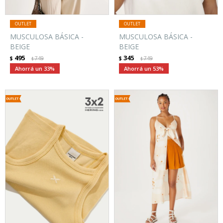
MUSCULOSA BÁSICA -
MUSCULOSA BÁSICA -
BEIGE
BEIGE
495
345
$
749
$
749
$
$
33
53