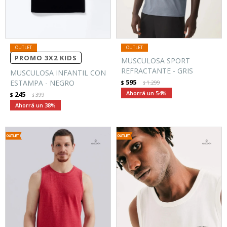
PROMO 3X2 KIDS
MUSCULOSA SPORT
REFRACTANTE - GRIS
MUSCULOSA INFANTIL CON
595
ESTAMPA - NEGRO
$
1.299
$
54
245
$
399
$
38