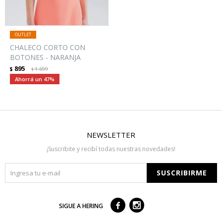
CHALECO CORTO CON
BOTONES - NARANJA
895
$
1.699
$
47
NEWSLETTER
¡Suscribite y recibí todas nuestras novedades!
SUSCRIBIRME



SIGUE A HERING