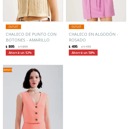
CHALECO DE PUNTO CON
CHALECO EN ALGODÓN -
BOTONES - AMARILLO
ROSADO
895
495
$
1.899
$
1.199
$
$
52
58