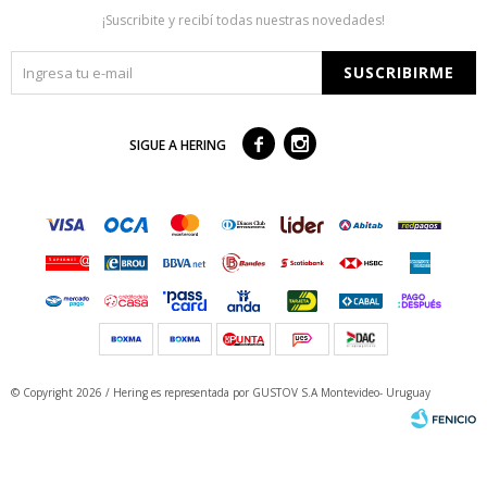
¡Suscribite y recibí todas nuestras novedades!
SUSCRIBIRME



SIGUE A HERING
© Copyright 2026 / Hering
es representada por GUSTOV S.A Montevideo- Uruguay