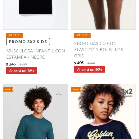
PROMO 3X2 KIDS
SHORT BÁSICO CON
ELASTICO Y BOLSILLOS -
MUSCULOSA INFANTIL CON
GRIS
ESTAMPA - NEGRO
495
$
999
245
$
$
399
$
50
38