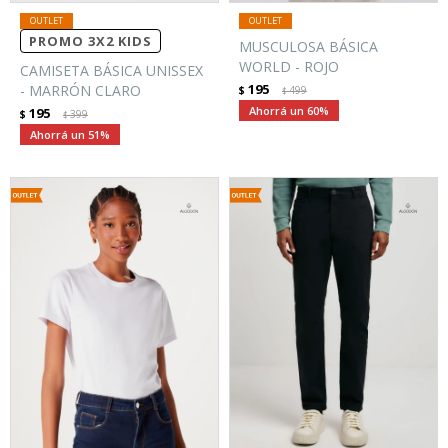
PROMO 3X2 KIDS
MUSCULOSA BÁSICA
WORLD - ROJO
CAMISETA BÁSICA UNISSEX
195
- MARRÓN CLARO
$
499
$
60
195
$
399
$
51