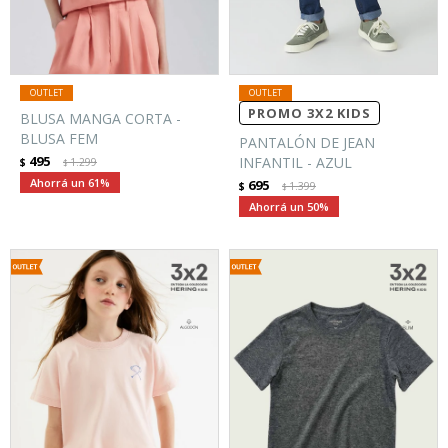
PROMO 3X2 KIDS
BLUSA MANGA CORTA -
BLUSA FEM
PANTALÓN DE JEAN
495
INFANTIL - AZUL
$
1.299
$
61
695
$
1.399
$
50