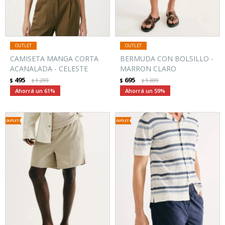
CAMISETA MANGA CORTA
BERMUDA CON BOLSILLO -
ACANALADA - CELESTE
MARRON CLARO
495
695
$
1.299
$
1.699
$
$
61
59