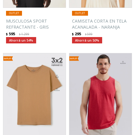
MUSCULOSA SPORT
CAMISETA CORTA EN TELA
REFRACTANTE - GRIS
ACANALADA - NARANJA
595
295
$
1.299
$
599
$
$
54
50