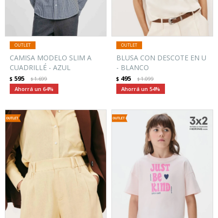
CAMISA MODELO SLIM A
BLUSA CON DESCOTE EN U
CUADRILLÉ - AZUL
- BLANCO
595
495
$
1.699
$
1.099
$
$
64
54