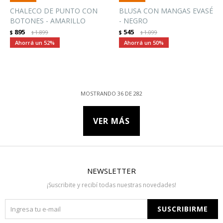
CHALECO DE PUNTO CON
BLUSA CON MANGAS EVASÉ
BOTONES - AMARILLO
- NEGRO
895
545
$
1.899
$
1.099
$
$
52
50
MOSTRANDO
36
DE
282
VER MÁS
NEWSLETTER
¡Suscribite y recibí todas nuestras novedades!
SUSCRIBIRME