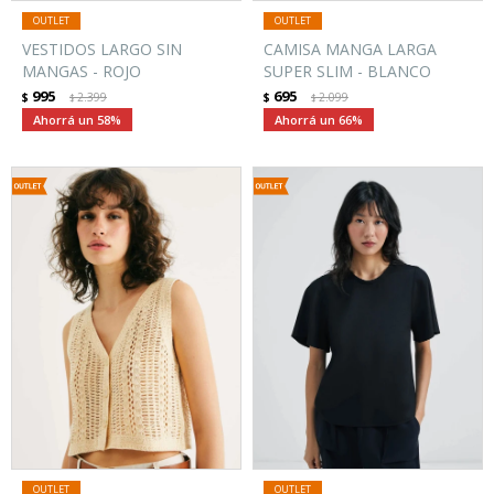
VESTIDOS LARGO SIN
CAMISA MANGA LARGA
MANGAS - ROJO
SUPER SLIM - BLANCO
995
695
$
2.399
$
2.099
$
$
58
66