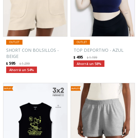
SHORT CON BOLSILLOS -
TOP DEPORTIVO - AZUL
BEIGE
495
$
1.199
$
595
$
1.299
58
$
54