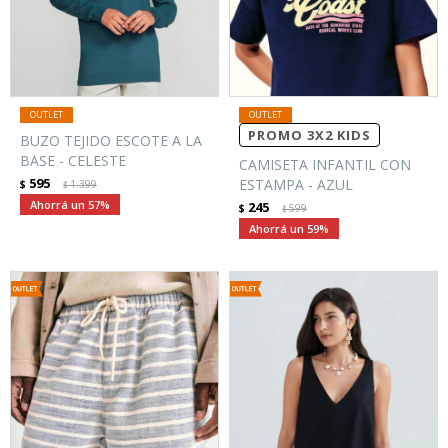
PROMO 3X2 KIDS
BUZO TEJIDO ESCOTE A LA
BASE - CELESTE
CAMISETA INFANTIL CON
595
ESTAMPA - AZUL
$
1.399
$
57
245
$
599
$
59