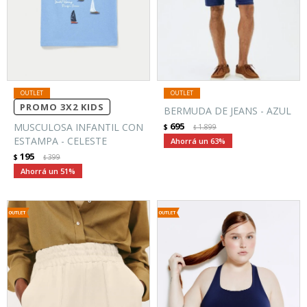
PROMO 3X2 KIDS
BERMUDA DE JEANS - AZUL
695
MUSCULOSA INFANTIL CON
$
1.899
$
ESTAMPA - CELESTE
63
195
$
399
$
51