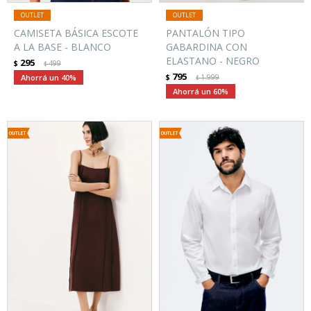
CAMISETA BÁSICA ESCOTE
PANTALÓN TIPO
A LA BASE - BLANCO
GABARDINA CON
ELASTANO - NEGRO
295
$
499
$
795
40
$
1.999
$
60