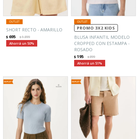
PROMO 3X2 KIDS
SHORT RECTO - AMARILLO
695
BLUSA INFANTIL MODELO
$
1.399
$
CROPPED CON ESTAMPA -
50
ROSADO
195
$
399
$
51