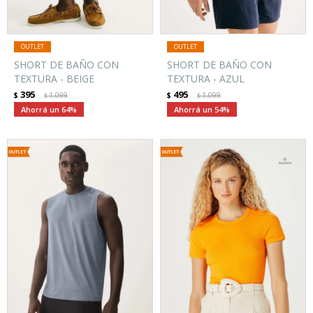
SHORT DE BAÑO CON
SHORT DE BAÑO CON
TEXTURA - BEIGE
TEXTURA - AZUL
395
495
$
1.099
$
1.099
$
$
64
54