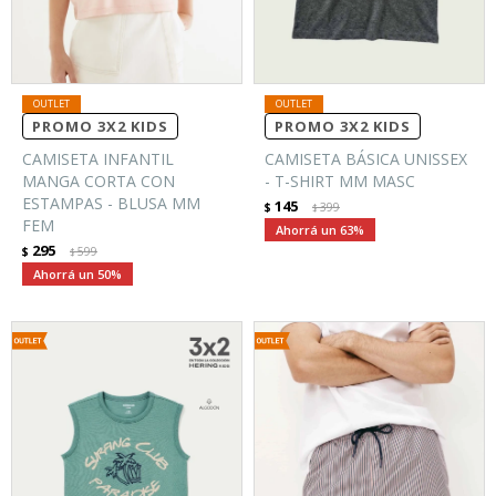
PROMO 3X2 KIDS
PROMO 3X2 KIDS
CAMISETA INFANTIL
CAMISETA BÁSICA UNISSEX
MANGA CORTA CON
- T-SHIRT MM MASC
ESTAMPAS - BLUSA MM
145
$
399
$
FEM
63
295
$
599
$
50