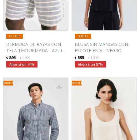
BERMUDA DE RAYAS CON
BLUSA SIN MANGAS CON
TELA TEXTURIZADA - AZUL
ESCOTE EN V - NEGRO
895
595
$
1.599
$
1.399
$
$
44
57