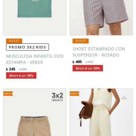
PROMO 3X2 KIDS
SHORT ESTAMPADO CON
SUSPENSOR - ROSADO
MUSCULOSA INFANTIL CON
495
ESTAMPA - VERDE
$
999
$
50
245
$
399
$
38