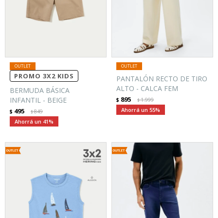
PROMO 3X2 KIDS
PANTALÓN RECTO DE TIRO
ALTO - CALCA FEM
BERMUDA BÁSICA
895
INFANTIL - BEIGE
$
1.999
$
55
495
$
849
$
41