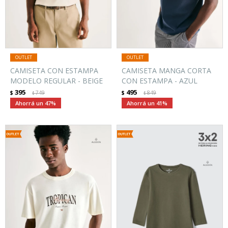
CAMISETA CON ESTAMPA
CAMISETA MANGA CORTA
MODELO REGULAR - BEIGE
CON ESTAMPA - AZUL
395
495
$
749
$
849
$
$
47
41