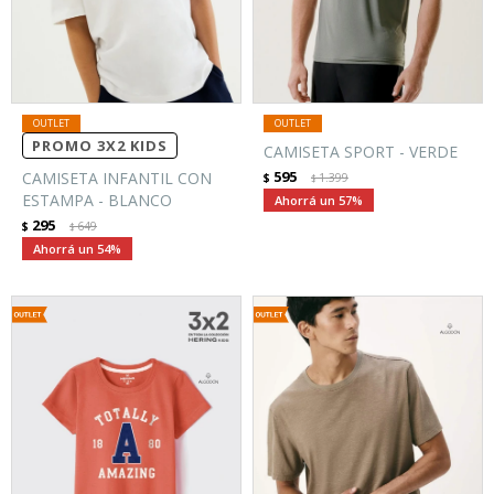
PROMO 3X2 KIDS
CAMISETA SPORT - VERDE
595
CAMISETA INFANTIL CON
$
1.399
$
ESTAMPA - BLANCO
57
295
$
649
$
54