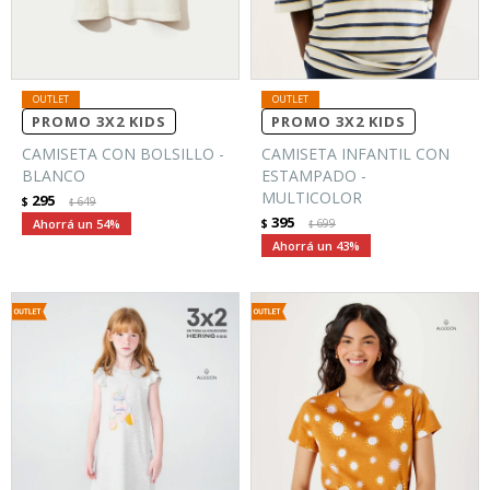
PROMO 3X2 KIDS
PROMO 3X2 KIDS
CAMISETA CON BOLSILLO -
CAMISETA INFANTIL CON
BLANCO
ESTAMPADO -
MULTICOLOR
295
$
649
$
395
54
$
699
$
43