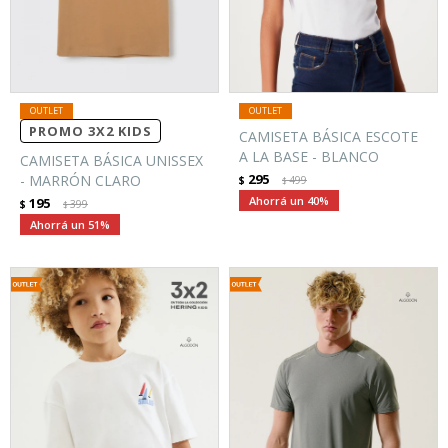
PROMO 3X2 KIDS
CAMISETA BÁSICA ESCOTE
A LA BASE - BLANCO
CAMISETA BÁSICA UNISSEX
295
- MARRÓN CLARO
$
499
$
40
195
$
399
$
51