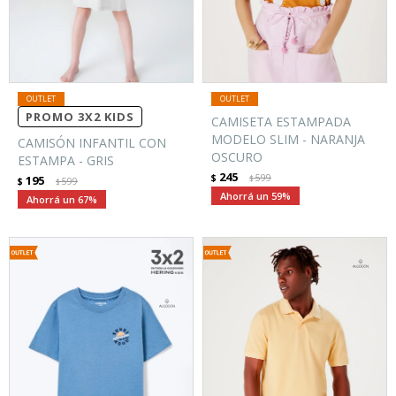
PROMO 3X2 KIDS
CAMISETA ESTAMPADA
MODELO SLIM - NARANJA
CAMISÓN INFANTIL CON
OSCURO
ESTAMPA - GRIS
245
$
599
195
$
$
599
$
59
67