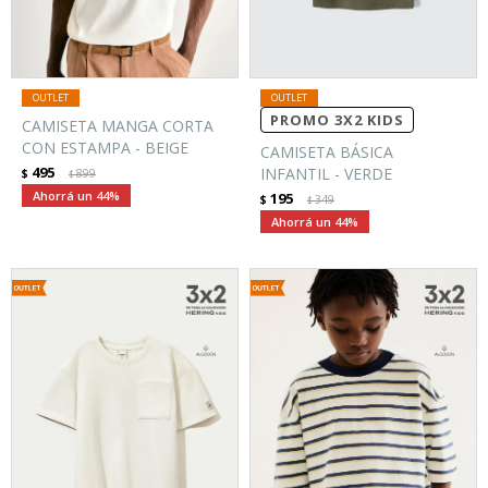
PROMO 3X2 KIDS
CAMISETA MANGA CORTA
CON ESTAMPA - BEIGE
CAMISETA BÁSICA
495
INFANTIL - VERDE
$
899
$
44
195
$
349
$
44