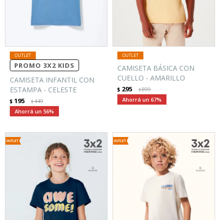
PROMO 3X2 KIDS
CAMISETA BÁSICA CON
CUELLO - AMARILLO
CAMISETA INFANTIL CON
295
ESTAMPA - CELESTE
$
899
$
67
195
$
449
$
56