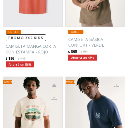
PROMO 3X2 KIDS
CAMISETA BÁSICA
CONFORT - VERDE
CAMISETA MANGA CORTA
395
CON ESTAMPA - ROJO
$
699
$
43
195
$
449
$
56