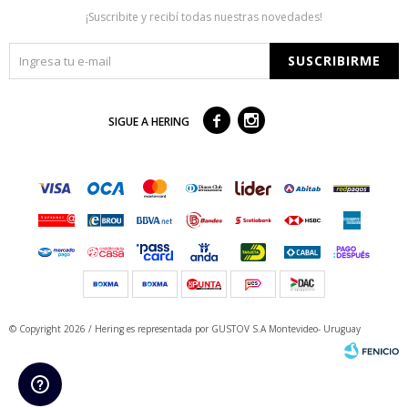
¡Suscribite y recibí todas nuestras novedades!
SUSCRIBIRME



SIGUE A HERING
© Copyright 2026 / Hering
es representada por GUSTOV S.A Montevideo- Uruguay