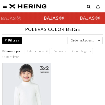

POLERAS COLOR BEIGE
Recientes
Filtrando por:
Indumentaria
Poleras
Color:
Beige
Quitar filtros