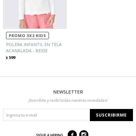
PROMO 3X2 KIDS
POLERA INFANTIL EN TELA
ACANALADA - BEIGE
599
$
NEWSLETTER
¡Suscribite y recibí todas nuestras novedades!
SUSCRIBIRME



SIGUE A HERING