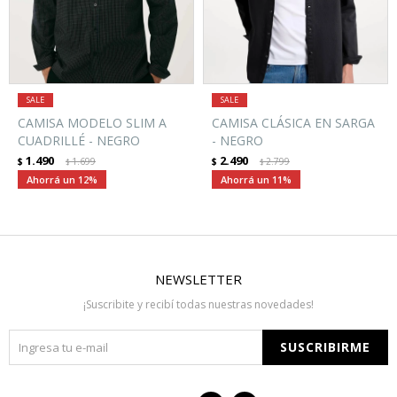
CAMISA MODELO SLIM A
CAMISA CLÁSICA EN SARGA
CUADRILLÉ - NEGRO
- NEGRO
1.490
2.490
$
1.699
$
2.799
$
$
12
11
NEWSLETTER
¡Suscribite y recibí todas nuestras novedades!
SUSCRIBIRME