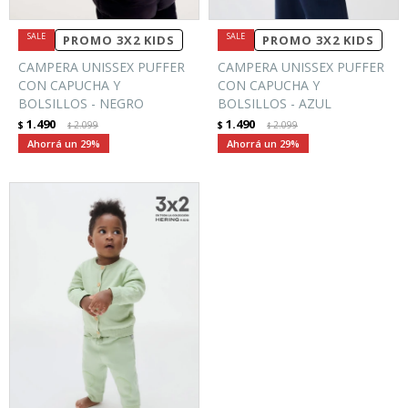
PROMO 3X2 KIDS
PROMO 3X2 KIDS
CAMPERA UNISSEX PUFFER
CAMPERA UNISSEX PUFFER
CON CAPUCHA Y
CON CAPUCHA Y
BOLSILLOS - NEGRO
BOLSILLOS - AZUL
1.490
1.490
$
2.099
$
2.099
$
$
29
29