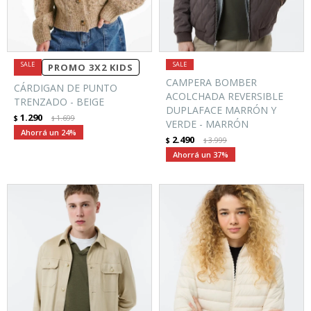
PROMO 3X2 KIDS
CAMPERA BOMBER
CÁRDIGAN DE PUNTO
ACOLCHADA REVERSIBLE
TRENZADO - BEIGE
DUPLAFACE MARRÓN Y
1.290
$
1.699
$
VERDE - MARRÓN
24
2.490
$
3.999
$
37