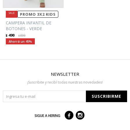
PROMO 3X2 KIDS
CAMPERA INFANTIL DE
BOTONES - VERDE
490
$
899
$
45
NEWSLETTER
¡Suscribite y recibí todas nuestras novedades!
SUSCRIBIRME



SIGUE A HERING