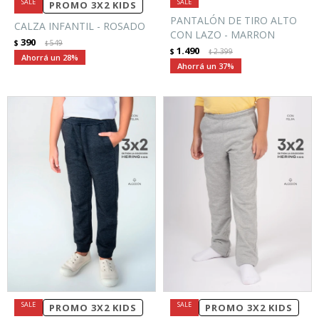
PROMO 3X2 KIDS
PANTALÓN DE TIRO ALTO
CALZA INFANTIL - ROSADO
CON LAZO - MARRON
390
$
549
$
1.490
$
2.399
$
28
37
PROMO 3X2 KIDS
PROMO 3X2 KIDS