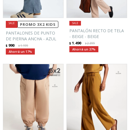
PROMO 3X2 KIDS
PANTALÓN RECTO DE TELA
PANTALONES DE PUNTO
- BEIGE - BEIGE
DE PIERNA ANCHA - AZUL
1.490
$
2.399
$
990
$
1.199
$
37
17