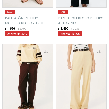
PANTALÓN DE LINO
PANTALÓN RECTO DE TIRO
MODELO RECTO - AZUL
ALTO - NEGRO
1.690
1.490
$
2.499
$
2.299
$
$
32
35