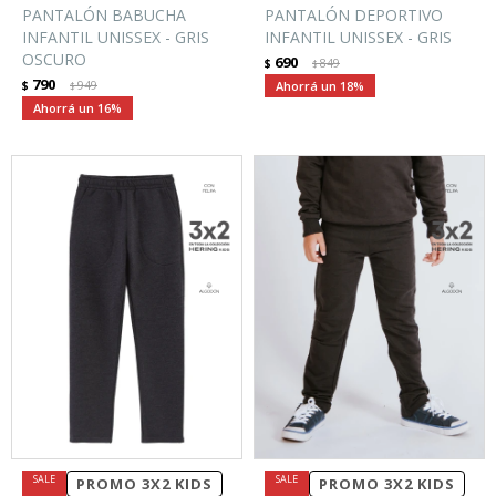
PANTALÓN BABUCHA
PANTALÓN DEPORTIVO
INFANTIL UNISSEX - GRIS
INFANTIL UNISSEX - GRIS
OSCURO
690
$
849
$
790
$
949
18
$
16
PROMO 3X2 KIDS
PROMO 3X2 KIDS