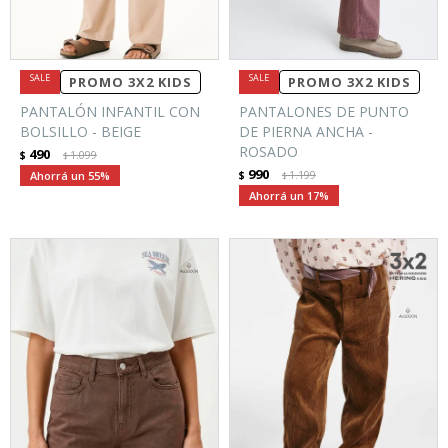
PROMO 3X2 KIDS
PROMO 3X2 KIDS
PANTALÓN INFANTIL CON
PANTALONES DE PUNTO
BOLSILLO - BEIGE
DE PIERNA ANCHA -
ROSADO
490
$
1.099
$
990
55
$
1.199
$
17