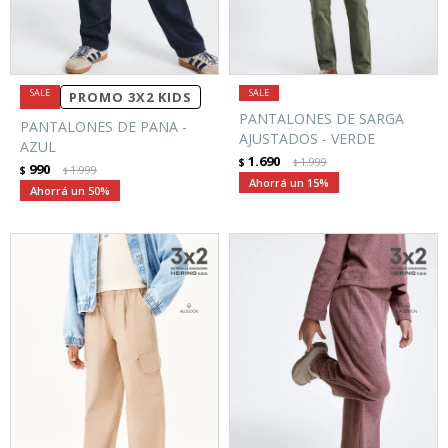
PROMO 3X2 KIDS
PANTALONES DE SARGA
PANTALONES DE PANA -
AJUSTADOS - VERDE
AZUL
1.690
$
1.999
$
990
$
1.999
$
15
50