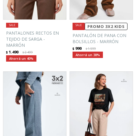
PROMO 3X2 KIDS
PANTALONES RECTOS EN
PANTALÓN DE PANA CON
TEJIDO DE SARGA -
BOLSILLOS - MARRÓN
MARRÓN
990
$
1.599
$
1.490
$
2.499
$
38
40