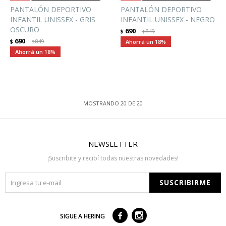
PANTALÓN DEPORTIVO
PANTALÓN DEPORTIVO
INFANTIL UNISSEX - GRIS
INFANTIL UNISSEX - NEGRO
OSCURO
690
$
849
$
690
$
849
18
$
18
MOSTRANDO
20
DE
20
NEWSLETTER
¡Suscribite y recibí todas nuestras novedades!
SUSCRIBIRME



SIGUE A HERING