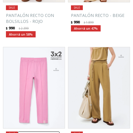
PANTALÓN RECTO CON
PANTALÓN RECTO - BEIGE
BOLSILLOS - ROJO
990
$
1.899
$
990
$
2.399
47
$
58