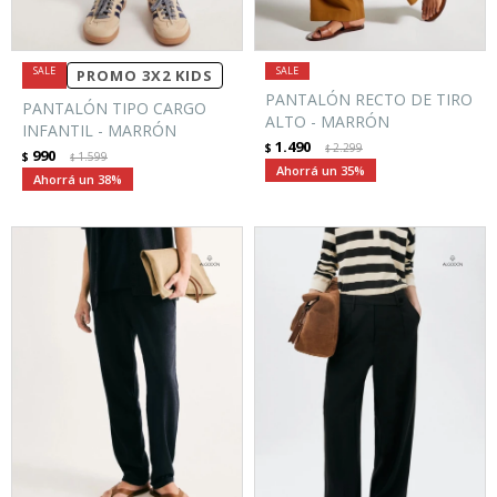
PROMO 3X2 KIDS
PANTALÓN RECTO DE TIRO
PANTALÓN TIPO CARGO
ALTO - MARRÓN
INFANTIL - MARRÓN
1.490
$
2.299
$
990
$
1.599
$
35
38