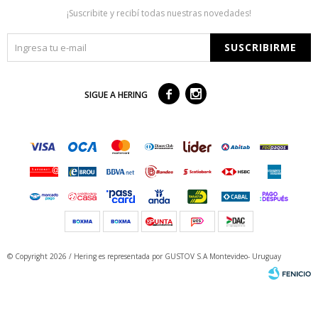
¡Suscribite y recibí todas nuestras novedades!
SUSCRIBIRME



SIGUE A HERING
© Copyright 2026 / Hering
es representada por GUSTOV S.A Montevideo- Uruguay