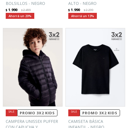
BOLSILLOS - NEGRO
ALTO - NEGRO
1.990
1.990
$
2.499
$
2.299
$
$
20
13
PROMO 3X2 KIDS
PROMO 3X2 KIDS
CAMPERA UNISSEX PUFFER
CAMISETA BÁSICA
CON CAPUCHA Y
INFANTIL - NEGRO