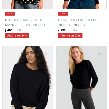
BLUSA ESTAMPADA DE
CAMISETA CON CUELLO -
MANGA CORTA - NEGRO
NEGRO - NEGRO
490
990
$
749
$
1.299
$
$
34
23