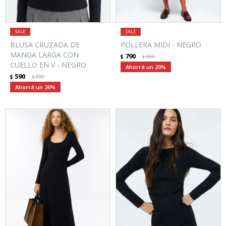
BLUSA CRUZADA DE
POLLERA MIDI - NEGRO
MANGA LARGA CON
790
$
999
$
CUELLO EN V - NEGRO
20
590
$
799
$
26