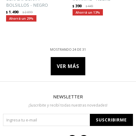
BOLSILLOS - NEGRO
390
$
449
$
1.490
$
2.099
13
$
29
MOSTRANDO
24
DE
31
VER MÁS
NEWSLETTER
¡Suscribite y recibí todas nuestras novedades!
SUSCRIBIRME