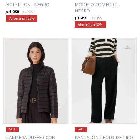
BOLSILLOS - NEGRO
MODELO COMFORT -
NEGRO
1.990
$
2.599
$
1.490
23
$
2.199
$
32
CAMPERA PUFFER CON
PANTALÓN RECTO DE TIRO