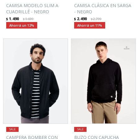
CAMISA MODELO SLIM A
CAMISA CLÁSICA EN SARGA
CUADRILLÉ - NEGRO
- NEGRO
1.490
2.490
$
1.699
$
2.799
$
$
12
11
CAMPERA BOMBER CON
BUZO CON CAPUCHA