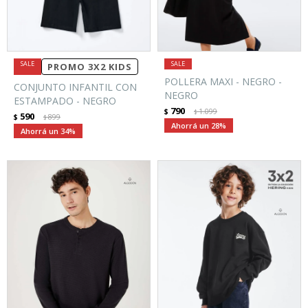
PROMO 3X2 KIDS
POLLERA MAXI - NEGRO -
CONJUNTO INFANTIL CON
NEGRO
ESTAMPADO - NEGRO
790
$
1.099
$
590
$
899
$
28
34