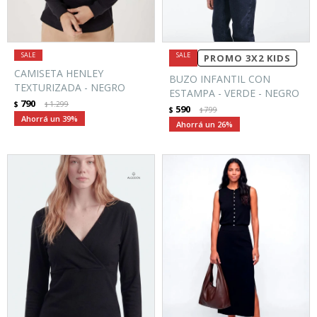
PROMO 3X2 KIDS
CAMISETA HENLEY
BUZO INFANTIL CON
TEXTURIZADA - NEGRO
ESTAMPA - VERDE - NEGRO
790
$
1.299
$
590
$
799
$
39
26