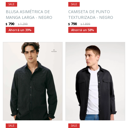
BLUSA ASIMÉTRICA DE
CAMISETA DE PUNTO
MANGA LARGA - NEGRO
TEXTURIZADA - NEGRO
790
790
$
1.299
$
1.899
$
$
39
58