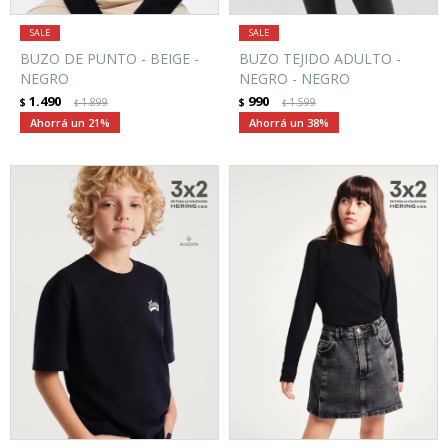
BUZO DE PUNTO - BEIGE -
BUZO TEJIDO ADULTO -
NEGRO
NEGRO - NEGRO
1.490
990
$
1.899
$
1.599
$
$
21
38