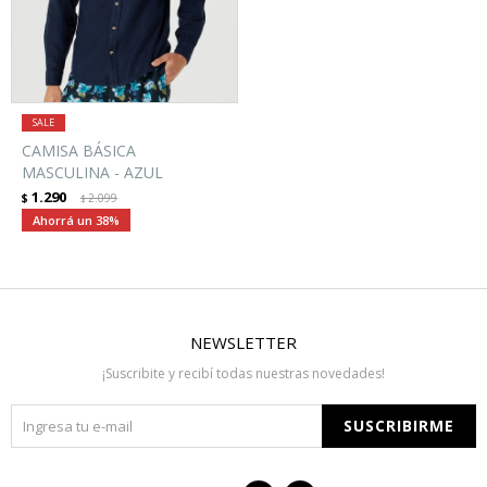
CAMISA BÁSICA
MASCULINA - AZUL
1.290
$
2.099
$
38
NEWSLETTER
¡Suscribite y recibí todas nuestras novedades!
SUSCRIBIRME