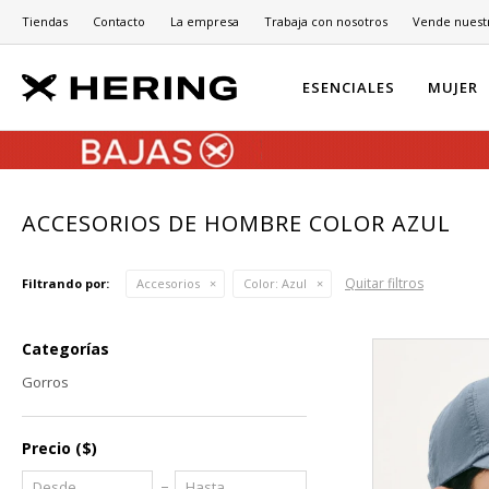
Tiendas
Contacto
La empresa
Trabaja con nosotros
Vende nuest
ESENCIALES
MUJER
ACCESORIOS DE HOMBRE COLOR AZUL
Quitar filtros
Filtrando por:
Accesorios
Color:
Azul
Categorías
Gorros
Precio
($)