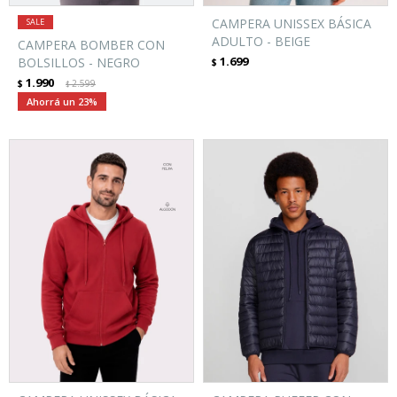
CAMPERA UNISSEX BÁSICA
ADULTO - BEIGE
CAMPERA BOMBER CON
1.699
BOLSILLOS - NEGRO
$
1.990
$
2.599
$
23