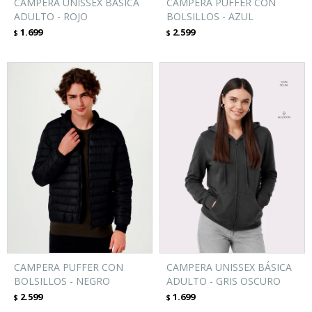
CAMPERA UNISSEX BÁSICA
CAMPERA PUFFER CON
ADULTO - ROJO
BOLSILLOS - AZUL
1.699
2.599
$
$
CAMPERA PUFFER CON
CAMPERA UNISSEX BÁSICA
BOLSILLOS - NEGRO
ADULTO - GRIS OSCURO
2.599
1.699
$
$