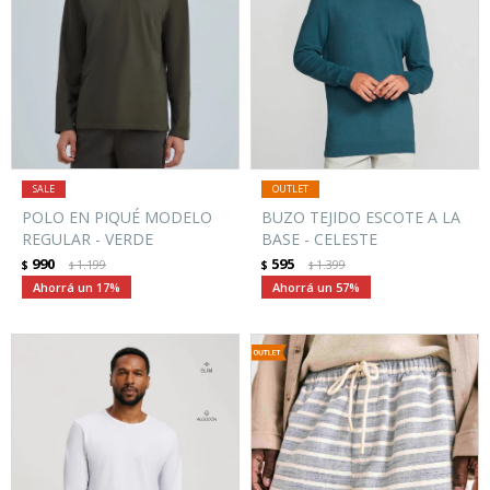
POLO EN PIQUÉ MODELO
BUZO TEJIDO ESCOTE A LA
REGULAR - VERDE
BASE - CELESTE
990
595
$
1.199
$
1.399
$
$
17
57