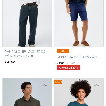
PANTALONES VAQUEROS
CÓMODOS - AZUL
BERMUDA DE JEANS - AZUL
2.499
$
695
$
1.899
$
63