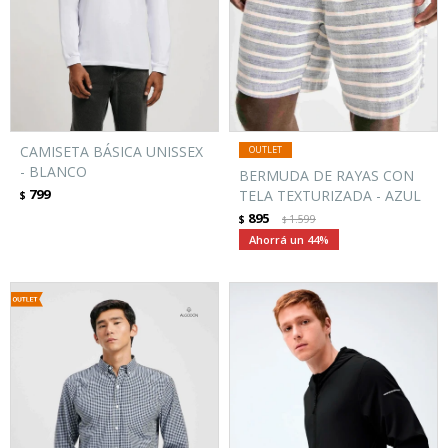
CAMISETA BÁSICA UNISSEX
- BLANCO
BERMUDA DE RAYAS CON
799
TELA TEXTURIZADA - AZUL
$
895
$
1.599
$
44