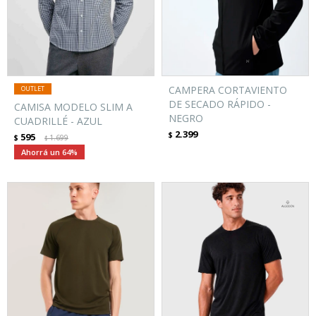
CAMPERA CORTAVIENTO
DE SECADO RÁPIDO -
CAMISA MODELO SLIM A
NEGRO
CUADRILLÉ - AZUL
2.399
$
595
$
1.699
$
64