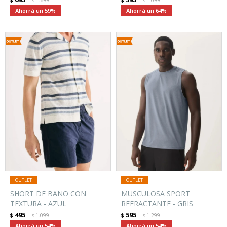
$
1.699
$
1.099
$
$
59
64
SHORT DE BAÑO CON
MUSCULOSA SPORT
TEXTURA - AZUL
REFRACTANTE - GRIS
495
595
$
1.099
$
1.299
$
$
54
54