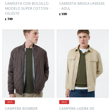
CAMISETA CON BOLSILLO
CAMISETA BÁSICA UNISSEX
MODELO SUPER COTTON -
- AZUL
CELESTE
599
$
749
$
CAMPERA BOMBER
CAMPERA LIGERA DE