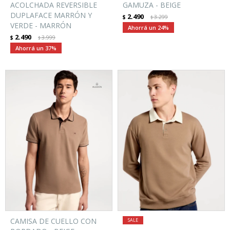
ACOLCHADA REVERSIBLE
GAMUZA - BEIGE
DUPLAFACE MARRÓN Y
2.490
$
3.299
$
VERDE - MARRÓN
24
2.490
$
3.999
$
37
CAMISA DE CUELLO CON