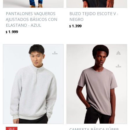
PANTALONES VAQUEROS
BUZO TEJIDO ESCOTE V -
AJUSTADOS BÁSICOS CON
NEGRO
ELASTANO - AZUL
1.399
$
1.999
$
CAMISETA BÁSICA SÚPER