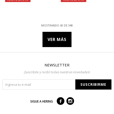
MOSTRANDO
60
DE
348
VER MÁS
NEWSLETTER
¡Suscribite y recibí todas nuestras novedades!
SUSCRIBIRME



SIGUE A HERING