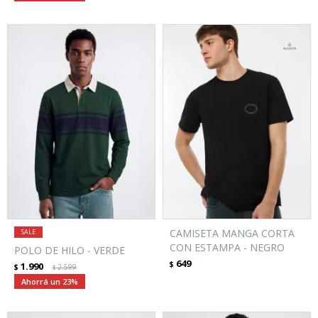
CAMISETA MANGA CORTA
CON ESTAMPA - NEGRO
POLO DE HILO - VERDE
649
$
1.990
$
2.599
$
23