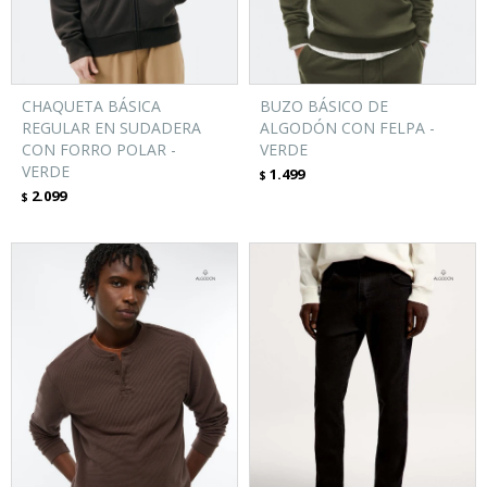
CHAQUETA BÁSICA
BUZO BÁSICO DE
REGULAR EN SUDADERA
ALGODÓN CON FELPA -
CON FORRO POLAR -
VERDE
VERDE
1.499
$
2.099
$