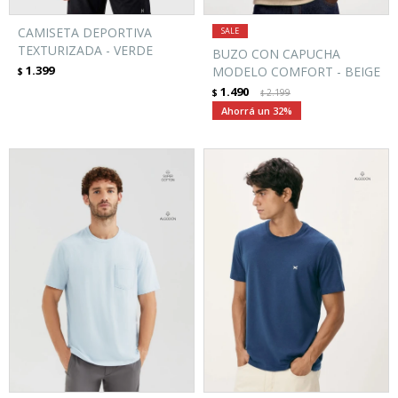
CAMISETA DEPORTIVA
TEXTURIZADA - VERDE
BUZO CON CAPUCHA
1.399
MODELO COMFORT - BEIGE
$
1.490
$
2.199
$
32