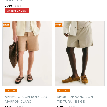
BORDEAUX
790
$
999
$
20
BERMUDA CON BOLSILLO -
SHORT DE BAÑO CON
MARRON CLARO
TEXTURA - BEIGE
695
395