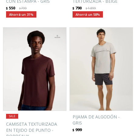
CON ESTAMPA - GRIS
TEXTURIZADA - BEIGE
550
790
$
799
$
1.899
$
$
31
58
PIJAMA DE ALGODÓN -
GRIS
CAMISETA TEXTURIZADA
999
EN TEJIDO DE PUNTO -
$