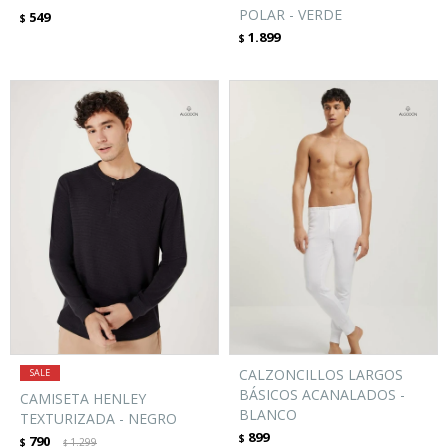
POLAR - VERDE
549
$
1.899
$
CALZONCILLOS LARGOS
BÁSICOS ACANALADOS -
CAMISETA HENLEY
BLANCO
TEXTURIZADA - NEGRO
899
$
790
$
1.299
$