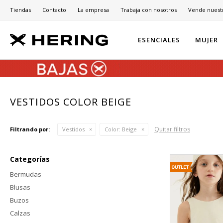
Tiendas
Contacto
La empresa
Trabaja con nosotros
Vende nuest
ESENCIALES
MUJER
VESTIDOS COLOR BEIGE
Quitar filtros
Filtrando por:
Vestidos
Color:
Beige
Categorías
Bermudas
Blusas
Buzos
Calzas