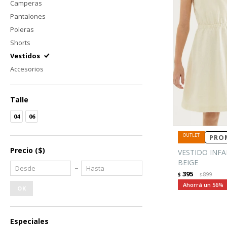
Camperas
Pantalones
Poleras
Shorts
Vestidos
Accesorios
Talle
04
06
PROM
Precio
($)
VESTIDO INFA
BEIGE
395
$
899
$
56
OK
Especiales