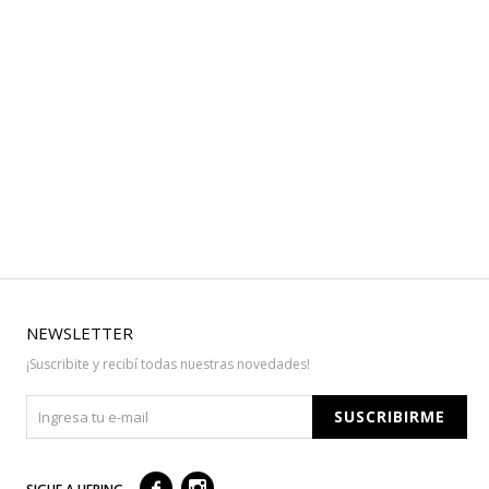
NEWSLETTER
¡Suscribite y recibí todas nuestras novedades!
SUSCRIBIRME


