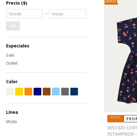
Precio
($)
OK
Especiales
Sale
Outlet
Color
Línea
PROM
Moda
VESTIDO COR
ESTAMPADO -