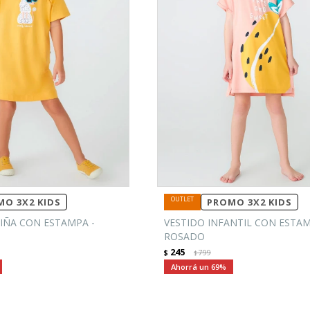
O 3X2 KIDS
PROMO 3X2 KIDS
IÑA CON ESTAMPA -
VESTIDO INFANTIL CON ESTAM
ROSADO
245
$
799
$
69