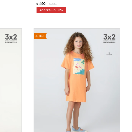
490
$
799
$
38