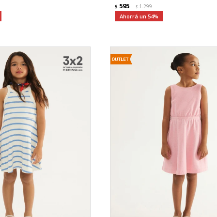
595
$
1.299
$
54