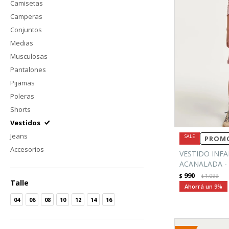
Camisetas
Camperas
Conjuntos
Medias
Musculosas
Pantalones
Pijamas
Poleras
Shorts
Vestidos
Jeans
PROMO
Accesorios
VESTIDO INFA
ACANALADA -
990
$
1.099
$
Talle
9
04
06
08
10
12
14
16