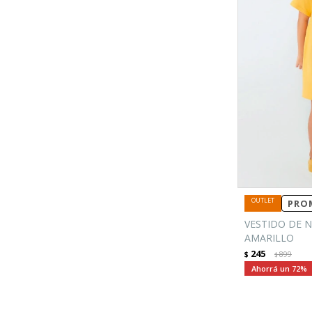
PROM
VESTIDO DE N
AMARILLO
245
$
899
$
72