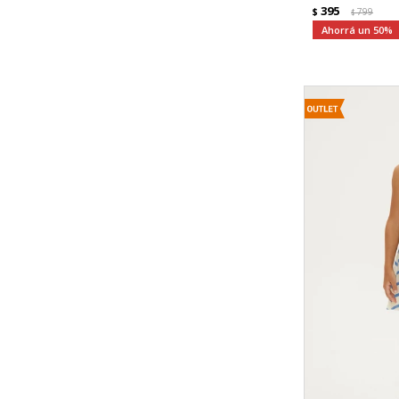
395
$
799
$
50