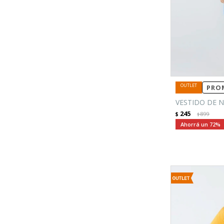
PROM
VESTIDO DE N
245
$
899
$
72