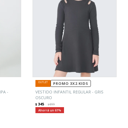
PROMO 3X2 KIDS
PA -
VESTIDO INFANTIL REGULAR - GRIS
OSCURO
345
$
899
$
61