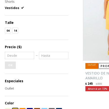
Shorts
Vestidos
Talle
04
14
Precio
($)
OK
PROM
VESTIDO DE N
AMARILLO
Especiales
245
$
899
$
Outlet
72
Color