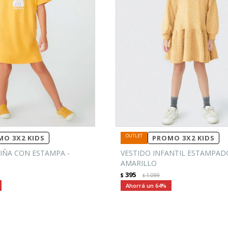
O 3X2 KIDS
PROMO 3X2 KIDS
IÑA CON ESTAMPA -
VESTIDO INFANTIL ESTAMPADO
AMARILLO
395
$
1.099
$
64