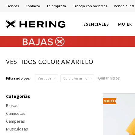
Tiendas
Contacto
La empresa
Trabaja con nosotros
Vende nuest
ESENCIALES
MUJER
VESTIDOS COLOR AMARILLO
Quitar filtros
Filtrando por:
Vestidos
Color:
Amarillo
Categorías
Blusas
Camisetas
Camperas
Musculosas