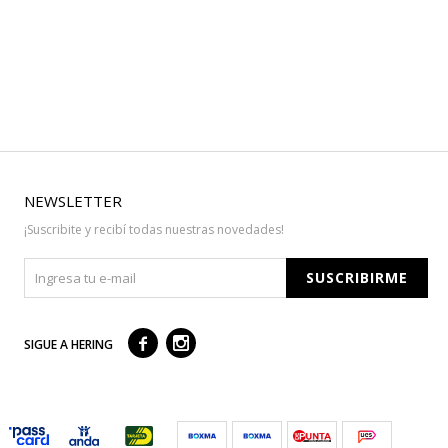
NEWSLETTER
¡Suscribite y recibí todas nuestras novedades!
SUSCRIBIRME



SIGUE A HERING